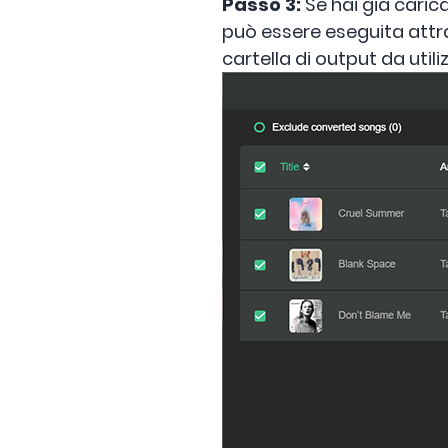
Passo 3:
Se hai già caric
può essere eseguita attrav
cartella di output da utiliz