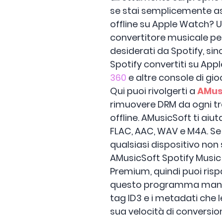
se stai semplicemente as
offline su Apple Watch? U
convertitore musicale pe
desiderati da Spotify, sin
Spotify convertiti su Ap
360
e altre console di gi
Qui puoi rivolgerti a
AMus
rimuovere DRM da ogni tra
offline. AMusicSoft ti aiut
FLAC, AAC, WAV e M4A. Se i
qualsiasi dispositivo non
AMusicSoft Spotify Music 
Premium, quindi puoi risp
questo programma mantien
tag ID3 e i metadati che 
sua velocità di conversi