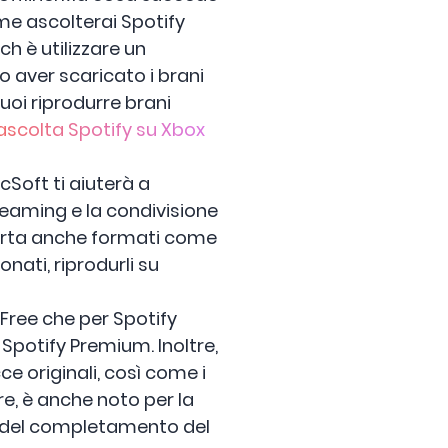
e ascolterai Spotify
h è utilizzare un
 aver scaricato i brani
puoi riprodurre brani
ascolta Spotify su Xbox
icSoft ti aiuterà a
reaming e la condivisione
orta anche formati come
nati, riprodurli su
 Free che per Spotify
Spotify Premium. Inoltre,
 originali, così come i
e, è anche noto per la
a del completamento del