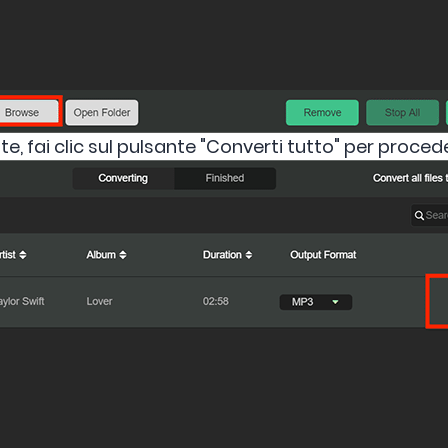
 fai clic sul pulsante "Converti tutto" per proced