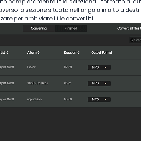
ato completamente i file, seleziona il formato di o
erso la sezione situata nell'angolo in alto a destr
zare per archiviare i file convertiti.