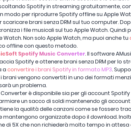
coltando Spotify in streaming gratuitamente, com
n modo per riprodurre Spotify offline su Apple Watc
r scaricare brani senza DRM sul tuo computer. Dopo
cronizza i file musicali sul tuo Apple Watch. Quindi 
ple Watch. Non solo Apple Watch, ma puoi anche tu
oco offline con questo metodo.
icSoft Spotify Music Converter
. Il software AMus
ccia Spotify e ottenere brani senza DRM per lo st
a a
convertire i brani Spotify in formato MP3
. Supp
 brani vengono convertiti in uno dei formati menzio
 sarà un problema.
Converter è disponibile sia per gli account Spotify
armiare un sacco di soldi mantenendo gli account 
e la qualità delle canzoni come se fossero tracce
le mantengono organizzate dopo il download. Inoltr
one di 5X che non richiederà molto tempo in attes