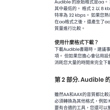
Audible 的原始格式是a
其中最低的。 格式 2 以 8 
特率為 32 kbps。 如果
在aa格式之後，還產生了aa
質量進行比較。
使用什麼格式下載？
下載Audible書籍時，
項。 但如果您擔心會佔用設
消耗您大量的時間來完全下
第 2 部分. Audib
雖然AA和AAX的音質都比
必須轉換為其他格式，例如 M
要有合適的工具，您還可以獲得與