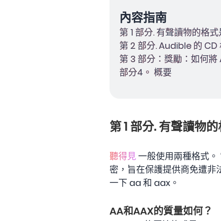
內容指南
第 1 部分. 有聲讀物的格
第 2 部分. Audible 
第 3 部分：獎勵：如何將 A
部分4。 概要
第 1 部分. 有聲讀
聽得見
一般使用兩種格式。 它
密，旨在保護提供商免遭非法複
一下 aa 和 aax。
AA和AAX的質量如何？