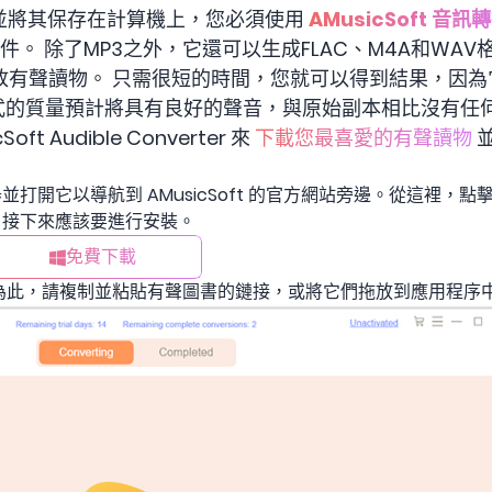
 並將其保存在計算機上，您必須使用
AMusicSoft 音訊
文件。 除了MP3之外，它還可以生成FLAC、M4A和WA
放有聲讀物。 只需很短的時間，您就可以得到結果，因為
CD 格式的質量預計將具有良好的聲音，與原始副本相比沒有任
t Audible Converter 來
下載您最喜愛的有聲讀物
並
它以導航到 AMusicSoft 的官方網站旁邊。從這裡，點擊 Audi
。接下來應該要進行安裝。
免費下載
為此，請複制並粘貼有聲圖書的鏈接，或將它們拖放到應用程序