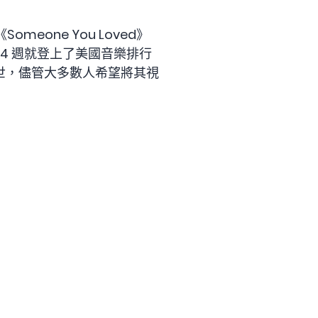
omeone You Loved》
 24 週就登上了美國音樂排行
世，儘管大多數人希望將其視