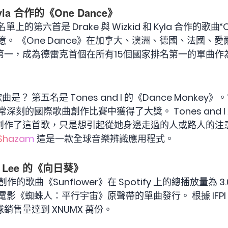
 Kyla 合作的《One Dance》
六首是 Drake 與 Wizkid 和 Kyla 合作的歌曲“One 
4 億。 《One Dance》在加拿大、澳洲、德國、法國
第一，成為德雷克首個在所有15個國家排名第一的單曲作
是？ 第五名是 Tones and I 的《Dance Monkey》
個非常深刻的國際歌曲創作比賽中獲得了大獎。 Tones and
創作了這首歌，只是想引起從她身邊走過的人或路人的注意
Shazam
這是一款全球音樂辨識應用程式。
wae Lee 的《向日葵》
ee 創作的歌曲《Sunflower》在 Spotify 上的總播放量為 3.
年動畫電影《蜘蛛人：平行宇宙》原聲帶的單曲發行。 根據 IFPI
售量達到 XNUMX 萬份。