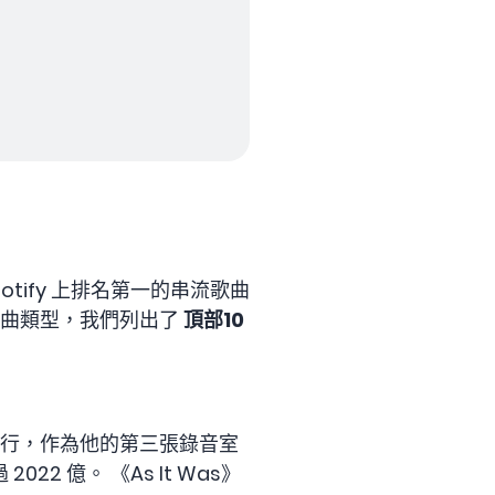
otify 上排名第一的串流歌曲
歌曲類型，我們列出了
頂部10
22 日發行，作為他的第三張錄音室
022 億。 《As It Was》