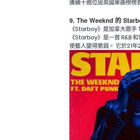
連續十週位居英國單曲榜榜首
9. The Weeknd 的 Star
《Starboy》是加拿大歌手 T
《Starboy》是一首 R
使藝人變得脆弱。 它於21年2