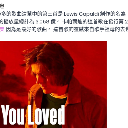
迪
多的歌曲清單中的第三首是 Lewis Capaldi 創作的名為《S
fy 的播放量總計為 3.058 億。 卡帕爾迪的這首歌在發行第
美
因為是最好的歌曲。 這首歌的靈感來自歌手祖母的去