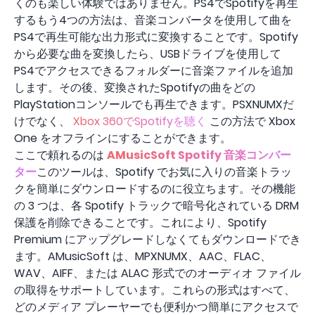
くのも楽しい体験ではありません。PS4でSpotifyを再生
するもう4つの方法は、音楽コンバータを使用して曲を
PS4で再生可能な出力形式に変換することです。Spotify
から必要な曲を変換したら、USBドライブを使用して
PS4でアクセスできるフォルダーに音楽ファイルを追加
します。その後、変換されたSpotifyの曲をどの
PlayStationコンソールでも再生できます。PSXNUMXだ
けでなく、
Xbox 360でSpotifyを聴く
この方法で Xbox
One をオフラインにすることができます。
ここで頼れるのは
AMusicSoft Spotify 音楽コンバー
ター
このツールは、Spotify でお気に入りの音楽トラッ
クを簡単にダウンロードするのに役立ちます。その機能
の 3 つは、各 Spotify トラックで暗号化されている DRM
保護を削除できることです。これにより、Spotify
Premium にアップグレードしなくてもダウンロードでき
ます。AMusicSoft は、MPXNUMX、AAC、FLAC、
WAV、AIFF、または ALAC 形式でのオーディオ ファイル
の取得をサポートしています。これらの形式はすべて、
どのメディア プレーヤーでも便利かつ簡単にアクセスで