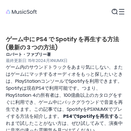
製品
ゲーム中に PS4 で Spotify を再生する方法
(最新の 3 つの方法)
ロバート・ファブリー著
最終更新日: 15年2024月XNUMX日
ゲーム内のサウンドトラックをあまり気にしない、また
はゲームにマッチするオーディオをもっと探したいとき
は、PlayStationコンソールでSpotifyを利用できます。
Spotifyは現在PS4で利用可能です。つまり、
PlayStation 4の所有者は、100億曲以上のカタログをす
ぐに利用でき、ゲーム中にバックグラウンドで音楽を再
生できます。この記事では、SpotifyをPSXNUMXでプレ
イする方法を紹介します。
PS4でSpotifyを再生する
こ
れまで試したことがない方は、ぜひ試してみて、演奏中
に音楽の違った雰囲気を見つけてください。