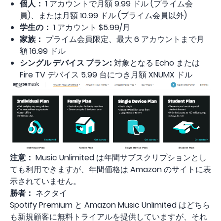
個人：
1 アカウントで月額 9.99 ドル (プライム会
員)、または月額 10.99 ドル (プライム会員以外)
学生の：
1 アカウント $5.99/月
家族：
プライム会員限定、最大 6 アカウントまで月
額 16.99 ドル
シングル デバイス プラン:
対象となる Echo または
Fire TV デバイス 5.99 台につき月額 XNUMX ドル
注意：
Music Unlimited は年間サブスクリプションとし
ても利用できますが、年間価格は Amazon のサイトに表
示されていません。
勝者：
ネクタイ
Spotify Premium と Amazon Music Unlimited はどちら
も新規顧客に無料トライアルを提供していますが、それ