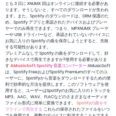
とも 3 日に XNUMX 回はオンラインに接続する必要があ
ります。そうしないと、すべてのダウンロードが失われ
ます。また、Spotify のダウンロードは、DRM 保護のた
め、Spotify アプリと承認されたデバイスおよびプレー
ヤーでのみ再生できます。つまり、MPXNUMX プレーヤ
ーや USB ドライバーなど、承認されていないデバイスに
お気に入りの Spotify の曲を保存しようとすると、失敗
する可能性があります。
プレミアムなしで Spotify の曲をダウンロードして、好
きなデバイスで再生できますか?使用する必要がありま
す
AMusicSoft Spotify 音楽コンバーター
AMusicSoft
は、Spotify FreeおよびSpotify Premiumのすべてのユ
ーザーに、Spotifyから音楽をダウンロードするための便
利で効率的な方法を提供します。このソフトウェアを使
用すると、ユーザーはSpotifyのお気に入りのトラックを
MP3、AAC、WAV、FLACなどのさまざまなオーディオ
ファイル形式に簡単に変換できます。
Spotifyの曲をオ
フラインで再生する
これらの保存されたファイルをいつ
でも使用でき、複数のデバイスに転送することもできま