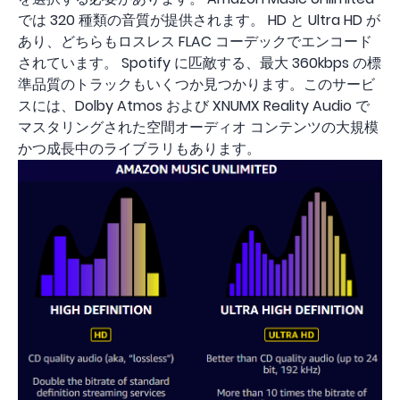
では 320 種類の音質が提供されます。 HD と Ultra HD が
あり、どちらもロスレス FLAC コーデックでエンコード
されています。 Spotify に匹敵する、最大 360kbps の標
準品質のトラックもいくつか見つかります。このサービ
スには、Dolby Atmos および XNUMX Reality Audio で
マスタリングされた空間オーディオ コンテンツの大規模
かつ成長中のライブラリもあります。