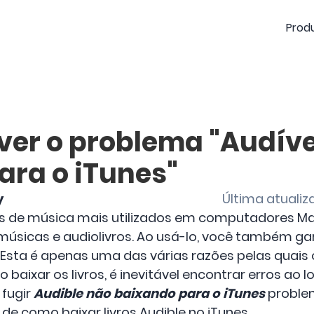
Prod
ver o problema "Audíve
ara o iTunes"
y
Última atualiz
rs de música mais utilizados em computadores Ma
músicas e audiolivros. Ao usá-lo, você também ga
. Esta é apenas uma das várias razões pelas quais 
o baixar os livros, é inevitável encontrar erros ao
 fugir
Audible não baixando para o iTunes
proble
de como baixar livros Audible no iTunes.