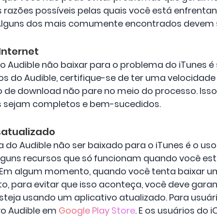
 razões possíveis pelas quais você está enfrenta
 Alguns dos mais comumente encontrados devem se
Internet
o Audible não baixar para o problema do iTunes 
vos do Audible, certifique-se de ter uma velocidade
 de download não pare no meio do processo. Iss
s sejam completos e bem-sucedidos.
satualizado
do Audible não ser baixado para o iTunes é o uso
alguns recursos que só funcionam quando você e
. Em algum momento, quando você tenta baixar um
, para evitar que isso aconteça, você deve garanti
teja usando um aplicativo atualizado. Para usuár
ivo Audible em
Google Play Store
. E os usuários do