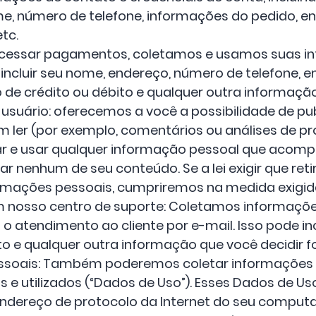
e, número de telefone, informações do pedido, en
etc.
ocessar pagamentos, coletamos e usamos suas i
ncluir seu nome, endereço, número de telefone, e
de crédito ou débito e qualquer outra informação
usuário: oferecemos a você a possibilidade de pu
 ler (por exemplo, comentários ou análises de pr
tar e usar qualquer informação pessoal que acom
ar nenhum de seu conteúdo. Se a lei exigir que r
rmações pessoais, cumpriremos na medida exigid
m nosso centro de suporte: Coletamos informaçõ
 atendimento ao cliente por e-mail. Isso pode inc
 e qualquer outra informação que você decidir f
ssoais: Também poderemos coletar informações
​​e utilizados (“Dados de Uso”). Esses Dados de Us
dereço de protocolo da Internet do seu computa