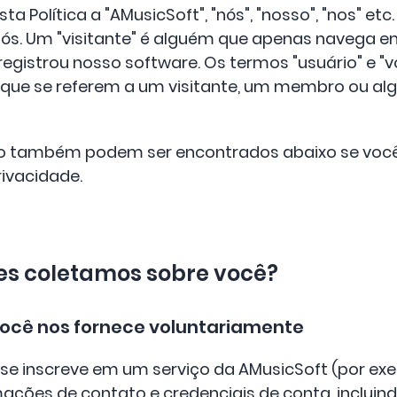
a Política a "AMusicSoft", "nós", "nosso", "nos" et
ós. Um "visitante" é alguém que apenas navega e
gistrou nosso software. Os termos "usuário" e "
os que se referem a um visitante, um membro ou a
o também podem ser encontrados abaixo se você
rivacidade.
es coletamos sobre você?
você nos fornece voluntariamente
se inscreve em um serviço da AMusicSoft (por exe
ações de contato e credenciais de conta, incluin