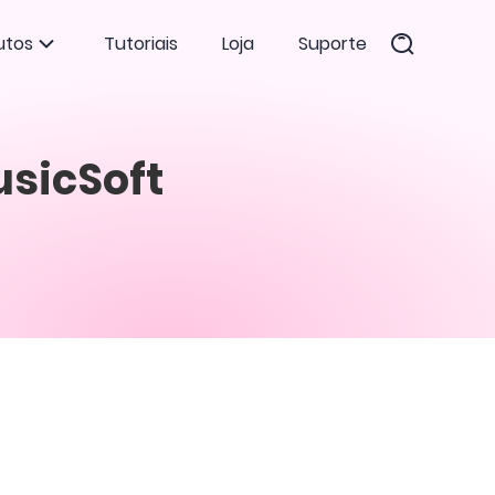
utos
Tutoriais
Loja
Suporte
usicSoft