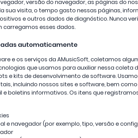
navegador, versão do navegador, as páginas do no
a da sua visita, o tempo gasto nessas páginas, inf
positivos e outros dados de diagnóstico. Nunca ve
m carregamos esses dados.
etadas automaticamente
are e os serviços da AMusicSoft, coletamos alg
nologias que usamos para auxiliar nessa coleta d
pts e kits de desenvolvimento de software. Usam
tais, incluindo nossos sites e software, bem com
e boletins informativos. Os itens que registramos
kies
l e navegador (por exemplo, tipo, versão e confi
gador