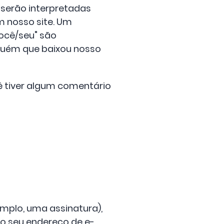
c. serão interpretadas
m nosso site. Um
você/seu" são
lguém que baixou nosso
 tiver algum comentário
mplo, uma assinatura),
do seu endereço de e-