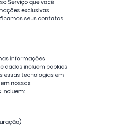
sso Serviço que você
ormações exclusivas
rificamos seus contatos
umas informações
e dados incluem cookies,
os essas tecnologias em
o em nossas
 incluem:
guração)