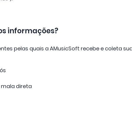
os informações?
entes pelas quais a AMusicSoft recebe e coleta su
ós
 mala direta