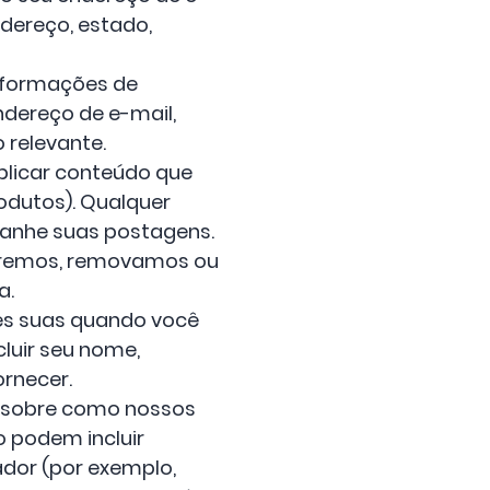
dereço, estado,
nformações de
ndereço de e-mail,
 relevante.
blicar conteúdo que
odutos). Qualquer
panhe suas postagens.
etiremos, removamos ou
a.
es suas quando você
luir seu nome,
ornecer.
 sobre como nossos
o podem incluir
dor (por exemplo,