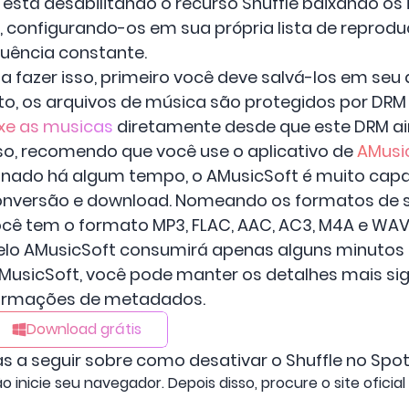
stá desabilitando o recurso Shuffle baixando os 
a, configurando-os em sua própria lista de reprod
uência constante.
 fazer isso, primeiro você deve salvá-los em seu
nto, os arquivos de música são protegidos por DR
xe as musicas
diretamente desde que este DRM ai
so, recomendo que você use o aplicativo de
AMusic
nado há algum tempo, o AMusicSoft é muito cap
nversão e download. Nomeando os formatos de 
você tem o formato MP3, FLAC, AAC, AC3, M4A e WA
lo AMusicSoft consumirá apenas alguns minutos 
 AMusicSoft, você pode manter os detalhes mais sig
formações de metadados.
Download grátis
 a seguir sobre como desativar o Shuffle no Spoti
o inicie seu navegador. Depois disso, procure o site ofici