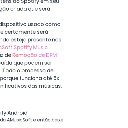
itens do Spotify em seu
ução criada que será
 dispositivo usado como
M e certamente será
nda esteja presente nas
Soft Spotify Music
az de
Remoção de DRM
saída que podem ser
V. Todo o processo de
porque funciona até 5x
nificativos das músicas,
fy Android.
al da AMusicSoft e então baixe