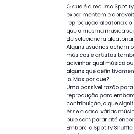
O que é o recurso Spotify
experimentem e aprovei
reprodução aleatória do S
que a mesma música seja
Ele selecionará aleato
Alguns usuários acham o r
músicos e artistas tamb
adivinhar qual música ou
alguns que definitivame
lo. Mas por que?
Uma possível razão para
reprodução para embaral
contribuição, o que signi
esse o caso, várias músi
pule sem parar até encon
Embora o Spotify Shuffl