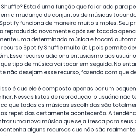
 Shuffle? Esta é uma função que foi criada para pe
tem a mudança de conjuntos de músicas tocando.
potify funciona de maneira muito simples. Seu prin
 reproduzida novamente após ser tocada apenas
riamente uma determinada música e tocará autom
ecurso Spotify Shuffle muito útil, pois permite d
ém. Esse recurso adiciona entusiasmo aos usuário
 que tipo de música vai tocar em seguida. No en
nte não desejam esse recurso, fazendo com que 
 isso é que ele é composto apenas por um pequen
har. Nessas listas de reprodução, o usuário não
fica que todas as músicas escolhidas são totalmen
cas repetidas certamente acontecerão. A tendênci
trar uma nova música que seja fresca para seus 
e contenha alguns recursos que não são realmente