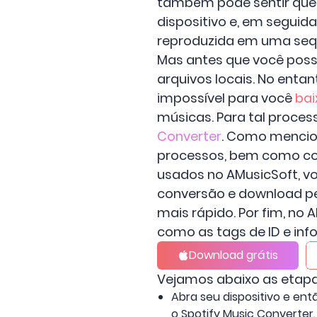
também pode sentir que e
dispositivo e, em seguid
reproduzida em uma seq
Mas antes que você possa
arquivos locais. No enta
impossível para você
bai
músicas. Para tal proces
Converter
. Como mencio
processos, bem como co
usados ​​no AMusicSoft, 
conversão e download pe
mais rápido. Por fim, no
como as tags de ID e in
Download grátis
Vejamos abaixo as etapas
Abra seu dispositivo e entã
o Spotify Music Converter.