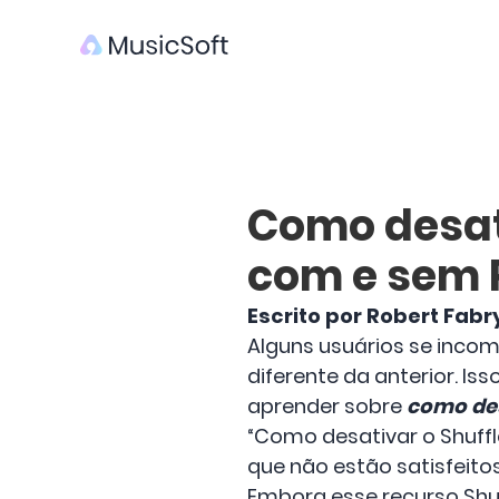
Como desati
com e sem
Escrito por Robert Fabr
Alguns usuários se inc
diferente da anterior. Is
aprender sobre
como des
“Como desativar o Shuffl
que não estão satisfeit
Embora esse recurso Shu