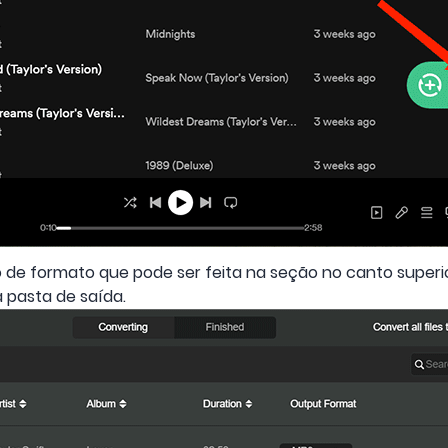
 de formato que pode ser feita na seção no canto superio
 pasta de saída.