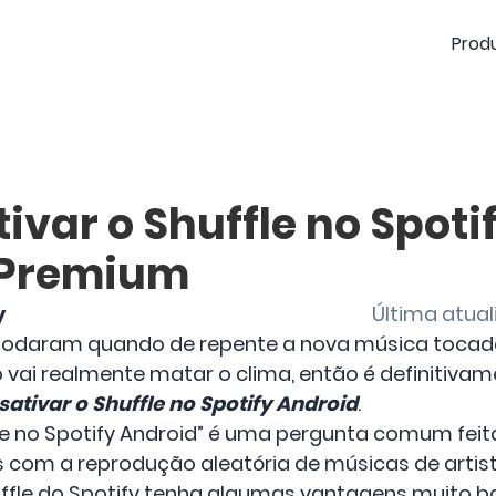
Prod
var o Shuffle no Spoti
 Premium
y
Última atual
omodaram quando de repente a nova música toca
so vai realmente matar o clima, então é definitiv
ativar o Shuffle no Spotify Android
.
e no Spotify Android” é uma pergunta comum feita
os com a reprodução aleatória de músicas de arti
ffle do Spotify tenha algumas vantagens muito bo