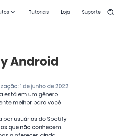
utos
Tutoriais
Loja
Suporte
fy Android
ização: 1 de junho de 2022
da está em um gênero
amente melhor para você
 por usuários do Spotify
stas que não conhecem.
as a oferecer, ainda