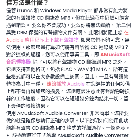
佳方法是什麼？
儘管 iTunes 和 Windows Media Player 都非常有能力將
您的有聲讀物 CD 翻錄為 MP3，但在此過程中仍然可能會
遇到錯誤。 要么你不會成功，要么你將無法繼續。 第二個
與受 DRM 保護的有聲讀物文件有關。 此限制將阻止您
在
Audible 應用程序上下載有聲讀物
. 如果它們不夠可靠，無
法使用，那麼您還打算如何將有聲讀物 CD 翻錄成 MP3？
對於這樣的過程，您可以使用專業工具，即
AMusicSoft
音訊轉換器
. 除了可以將有聲讀物 CD 翻錄到 MP3 之外，
它還支持其他格式，包括 FLAC、WAV 和 M4A。 所有這
些格式都可以在大多數設備上訪問，因此，一旦有聲讀物
轉換為其中一種，
離線播放 Audible
在您選擇的任何設備
上都不會再增加您的擔憂。 您還應該注意此有聲讀物轉換
器的工作速度，因為它可以在短短幾分鐘內結束一切，留
下最佳的轉換結果。
使用 AMusicSoft Audible Converter 非常簡單。您所要
做的就是確保您執行正確的步驟。以下說明如何使用此功
能將有聲書 CD 翻錄為 MP3 格式的詳細過程。一探究竟。
該過程應從正式獲取 AMusicSoft Audible Converter