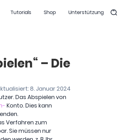
Tutorials
Shop
Unterstützung
ielen“ – Die
ktualisiert: 8. Januar 2024
utzer. Das Abspielen von
m-
Konto. Dies kann
wenden.
das Verfahren zum
bar. Sie müssen nur
en werden, z. B. Ihr