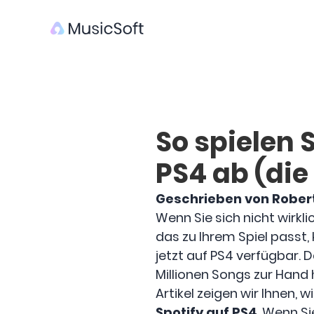
So spielen 
PS4 ab (die
Geschrieben von Rober
Wenn Sie sich nicht wirk
das zu Ihrem Spiel passt, 
jetzt auf PS4 verfügbar. 
Millionen Songs zur Hand
Artikel zeigen wir Ihnen,
Spotify auf PS4
. Wenn Si