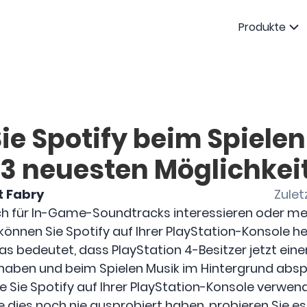
Produkte
Sie Spotify beim Spielen
 3 neuesten Möglichkei
t Fabry
Zuletz
lich für In-Game-Soundtracks interessieren oder m
können Sie Spotify auf Ihrer PlayStation-Konsole he
Das bedeutet, dass PlayStation 4-Besitzer jetzt ein
 haben und beim Spielen Musik im Hintergrund absp
 wie Sie Spotify auf Ihrer PlayStation-Konsole verwe
e dies noch nie ausprobiert haben, probieren Sie e