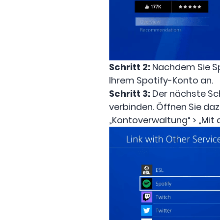
Schritt 2:
Nachdem Sie Spo
Ihrem Spotify-Konto an.
Schritt 3:
Der nächste Sch
verbinden. Öffnen Sie dazu
„Kontoverwaltung“ > „Mit