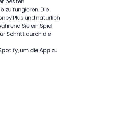
der besten
b zu fungieren. Die
sney Plus und natürlich
während Sie ein Spiel
für Schritt durch die
potify, um die App zu