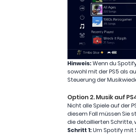
Hinweis:
Wenn du Spotify 
sowohl mit der PS5 als a
Steuerung der Musikwiede
Option 2. Musik auf P
Nicht alle Spiele auf der
diesem Fall müssen Sie s
die detaillierten Schritte
Schritt 1:
Um Spotify mit S