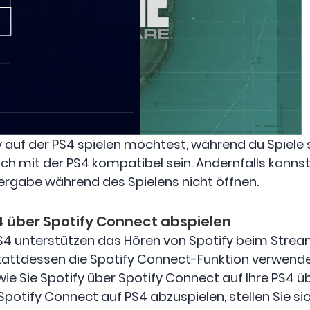
auf der PS4 spielen möchtest, während du Spiele s
uch mit der PS4 kompatibel sein. Andernfalls kanns
rgabe während des Spielens nicht öffnen.
S4 über Spotify Connect abspielen
 PS4 unterstützen das Hören von Spotify beim Strea
tattdessen die Spotify Connect-Funktion verwenden.
, wie Sie Spotify über Spotify Connect auf Ihre PS4 
potify Connect auf PS4 abzuspielen, stellen Sie sic