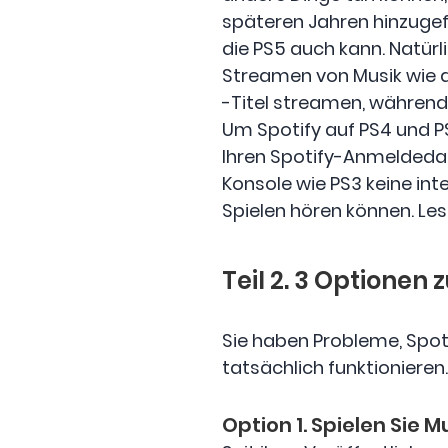
späteren Jahren hinzugef
die PS5 auch kann. Natürl
Streamen von Musik wie au
-Titel streamen, während 
Um Spotify auf PS4 und PS
Ihren Spotify-Anmeldeda
Konsole wie PS3 keine int
Spielen hören können. Les
Teil 2. 3 Optionen
Sie haben Probleme, Spotif
tatsächlich funktionieren.
Option 1. Spielen Sie 