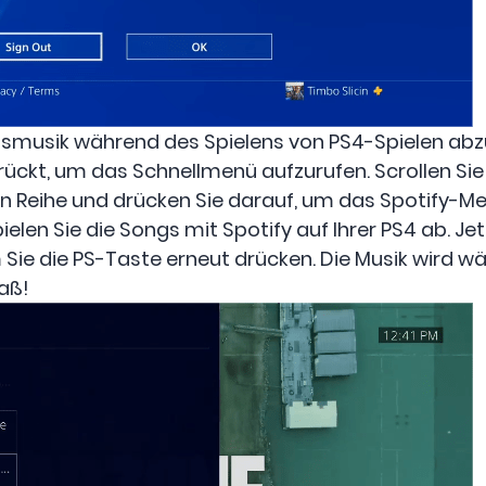
gsmusik während des Spielens von PS4-Spielen abzu
rückt, um das Schnellmenü aufzurufen. Scrollen Si
en Reihe und drücken Sie darauf, um das Spotify-Me
ielen Sie die Songs mit Spotify auf Ihrer PS4 ab. Je
 Sie die PS-Taste erneut drücken. Die Musik wird w
aß!