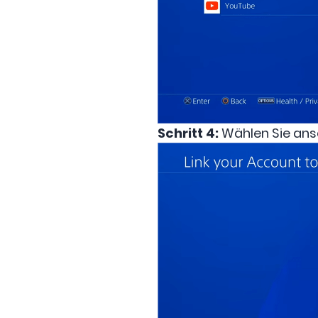
Schritt 4:
Wählen Sie ansc