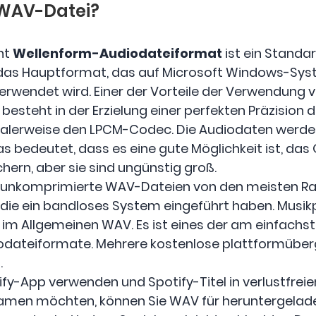
e WAV-Datei?
ht
Wellenform-Audiodateiformat
ist ein Standar
t das Hauptformat, das auf Microsoft Windows-Sys
rwendet wird. Einer der Vorteile der Verwendung 
esteht in der Erzielung einer perfekten Präzision 
lerweise den LPCM-Codec. Die Audiodaten werden
 was bedeutet, dass es eine gute Möglichkeit ist, da
hern, aber sie sind ungünstig groß.
n unkomprimierte WAV-Dateien von den meisten R
die ein bandloses System eingeführt haben. Musik
m Allgemeinen WAV. Es ist eines der am einfachst
dateiformate. Mehrere kostenlose plattformüberg
.
ify-App verwenden und Spotify-Titel in verlustfreie
eamen möchten, können Sie WAV für heruntergelade