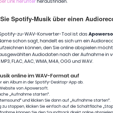
er Link herunter
herausfinden.
n Sie Spotify-Musik über einen Audiore
 Spotify-zu-WAV-Konverter-Tool ist das
Apowersof
 Name schon sagt, handelt es sich um ein Audiorec
ufzeichnen können, den Sie online abspielen möcht
e ausgewählten Audiodaten nach der Aufnahme in
 MP3, FLAC, AAC, WMA, M4A, OGG und WAV.
usik online im WAV-Format auf
der ein Album in der Spotify-Desktop-App ab.
e Website von Apowersoft.
fläche „Aufnahme starten“.
stemsound“ und klicken Sie dann auf „Aufnahme starten“.
 stoppen, klicken Sie einfach auf die Schaltfläche „Stop
ahme können Sie den Soundtrack direkt online abspielen