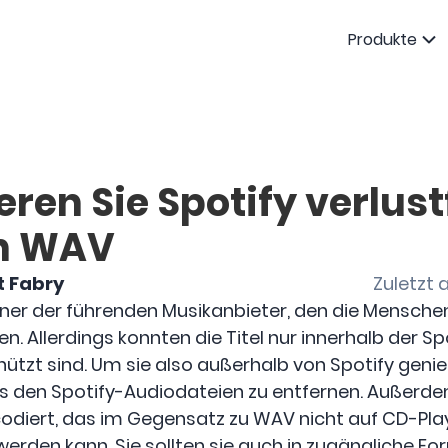
Produkte
eren Sie Spotify verlust
in WAV
t Fabry
Zuletzt 
 einer der führenden Musikanbieter, den die Mensch
en. Allerdings konnten die Titel nur innerhalb der 
ützt sind. Um sie also außerhalb von Spotify geni
us den Spotify-Audiodateien zu entfernen. Außerde
diert, das im Gegensatz zu WAV nicht auf CD-Pla
werden kann. Sie sollten sie auch in zugängliche F