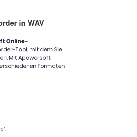
corder in WAV
t Online-
order-Tool, mit dem Sie
en. Mit Apowersoft
 verschiedenen Formaten
p“.
.