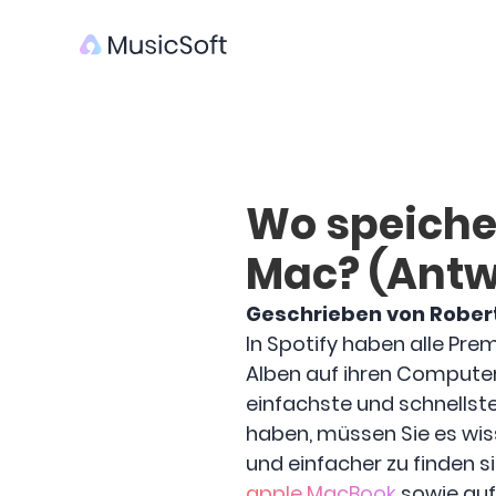
Wo speicher
Mac? (Antw
Geschrieben von Rober
In Spotify haben alle Pre
Alben auf ihren Computer
einfachste und schnells
haben, müssen Sie es wi
und einfacher zu finden s
apple MacBook
sowie auf