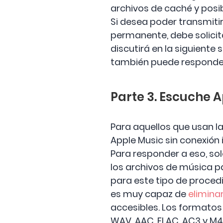
archivos de caché y posi
Si desea poder transmiti
permanente, debe solicita
discutirá en la siguient
también puede responder
Parte 3. Escuche A
Para aquellos que usan l
Apple Music sin conexión 
Para responder a eso, sol
los archivos de música p
para este tipo de proced
es muy capaz de
elimina
accesibles. Los formatos
WAV, AAC, FLAC, AC3 y M4