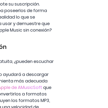
ote su suscripción.
sea poseerlos de forma
ealidad lo que se
ra usar y demuestre que
ple Music sin conexión?
ión
ratuita, ¿pueden escuchar
 lo ayudará a descargar
rramienta más adecuada
Apple de AMusicSoft
que
nvertirlos a formatos
luyen los formatos MP3,
a una velocidad de