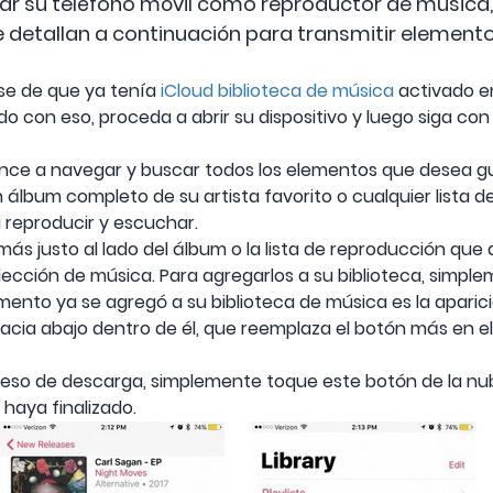
izar su teléfono móvil como reproductor de música
 detallan a continuación para transmitir elemento
rse de que ya tenía
iCloud biblioteca de música
activado en
 con eso, proceda a abrir su dispositivo y luego siga con 
ence a navegar y buscar todos los elementos que desea gua
álbum completo de su artista favorito o cualquier lista 
 reproducir y escuchar.
más justo al lado del álbum o la lista de reproducción que 
ección de música. Para agregarlos a su biblioteca, simpl
emento ya se agregó a su biblioteca de música es la apari
cia abajo dentro de él, que reemplaza el botón más en el
ceso de descarga, simplemente toque este botón de la nu
haya finalizado.