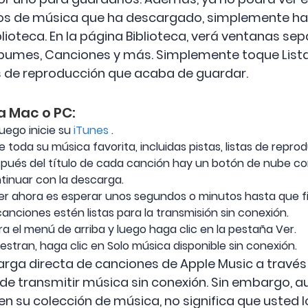
vos de música que ha descargado, simplemente hag
lioteca. En la página Biblioteca, verá ventanas se
Álbumes, Canciones y más. Simplemente toque Lista
as de reproducción que acaba de guardar.
 Mac o PC:
uego inicie su
iTunes
.
 toda su música favorita, incluidas pistas, listas de repr
pués del título de cada canción hay un botón de nube co
tinuar con la descarga.
er ahora es esperar unos segundos o minutos hasta que fi
anciones estén listas para la transmisión sin conexión.
ra el menú de arriba y luego haga clic en la pestaña Ver.
stran, haga clic en Solo música disponible sin conexión.
rga directa de canciones de Apple Music a través 
 de transmitir música sin conexión. Sin embargo, a
 su colección de música, no significa que usted l