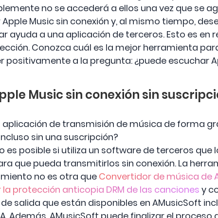
blemente no se accederá a ellos una vez que se ag
r Apple Music sin conexión y, al mismo tiempo, de
r ayuda a una aplicación de terceros. Esto es en r
e sección. Conozca cuál es la mejor herramienta pa
 positivamente a la pregunta: ¿puede escuchar Ap
pple Music sin conexión sin suscripc
a aplicación de transmisión de música de forma g
incluso sin una suscripción?
o es posible si utiliza un software de terceros que
ara que pueda transmitirlos sin conexión. La he
imiento no es otra que
Convertidor de música de 
r la protección anticopia DRM de las canciones
y co
 de salida que están disponibles en AMusicSoft inc
A. Además, AMusicSoft puede finalizar el proceso 