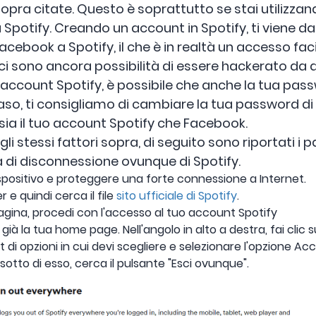
 sopra citate. Questo è soprattutto se stai utilizzan
potify. Creando un account in Spotify, ti viene da
acebook a Spotify, il che è in realtà un accesso faci
ci sono ancora possibilità di essere hackerato da alt
o account Spotify, è possibile che anche la tua pas
caso, ti consigliamo di cambiare la tua password di
sia il tuo account Spotify che Facebook.
 gli stessi fattori sopra, di seguito sono riportati i
 di disconnessione ovunque di Spotify.
dispositivo e proteggere una forte connessione a Internet.
 e quindi cerca il file
sito ufficiale di Spotify
.
pagina, procedi con l'accesso al tuo account Spotify
à la tua home page. Nell'angolo in alto a destra, fai clic sul
di opzioni in cui devi scegliere e selezionare l'opzione Ac
otto di esso, cerca il pulsante "Esci ovunque".