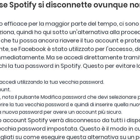
 se Spotify si disconnette ovunque n
 efficace per la maggior parte del tempo, ci sono a
ona, quindi ho qui sotto un'alternativa alla proce
che tu possa ancora riavere il tuo account e prote
, se Facebook è stato utilizzato per l'accesso, dov
mediatamente. Ma se accedi direttamente tramite
chi la tua password in Spotify. Questo per evitare la
e accedi utilizzando la tua vecchia password.
ount.
tra, nota il pulsante Modifica password che devi selezionare
nserire la tua vecchia password e quindi di inserire quella nuo
la nuova password per avere un account più sicuro.
o account Spotify verrà disconnesso da tutti i disposi
cchia password impostata. Questo è il modo in cui 
gliati su come eseguire questa alternativa su un pa