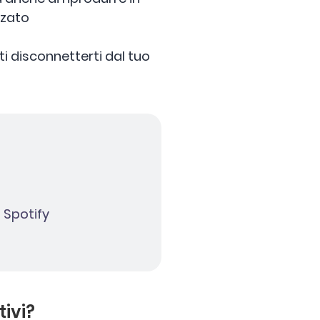
zzato
i disconnetterti dal tuo
 Spotify
tivi?