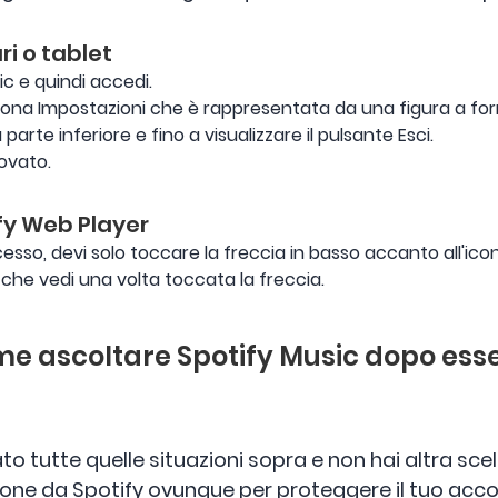
ari o tablet
ic e quindi accedi.
cona Impostazioni che è rappresentata da una figura a for
parte inferiore e fino a visualizzare il pulsante Esci.
ovato.
ify Web Player
sso, devi solo toccare la freccia in basso accanto all'icon
i che vedi una volta toccata la freccia.
me ascoltare Spotify Music dopo esse
o tutte quelle situazioni sopra e non hai altra sce
one da Spotify ovunque per proteggere il tuo acc