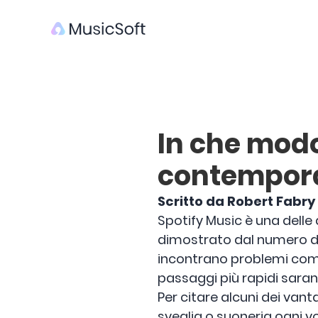
In che modo
contempor
Scritto da Robert Fabry
Spotify Music è una delle 
dimostrato dal numero di se
incontrano problemi com
passaggi più rapidi sara
Per citare alcuni dei vanta
sveglia o suoneria ogni v