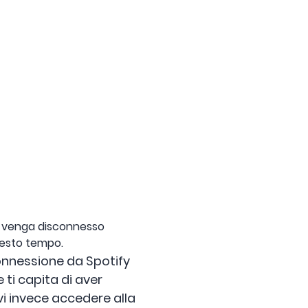
fy venga disconnesso
uesto tempo.
onnessione da Spotify
e ti capita di aver
evi invece accedere alla