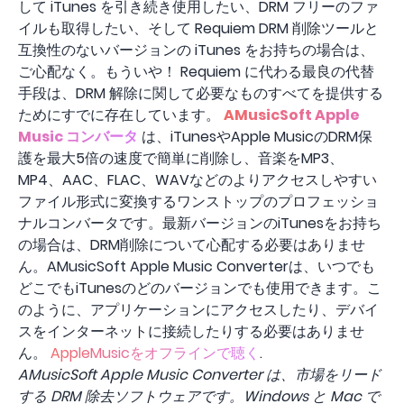
して iTunes を引き続き使用したい、DRM フリーのファ
イルも取得したい、そして Requiem DRM 削除ツールと
互換性のないバージョンの iTunes をお持ちの場合は、
ご心配なく。もういや！ Requiem に代わる最良の代替
手段は、DRM 解除に関して必要なものすべてを提供する
ためにすでに存在しています。
AMusicSoft Apple
Music コンバータ
は、iTunesやApple MusicのDRM保
護を最大5倍の速度で簡単に削除し、音楽をMP3、
MP4、AAC、FLAC、WAVなどのよりアクセスしやすい
ファイル形式に変換するワンストップのプロフェッショ
ナルコンバータです。最新バージョンのiTunesをお持ち
の場合は、DRM削除について心配する必要はありませ
ん。AMusicSoft Apple Music Converterは、いつでも
どこでもiTunesのどのバージョンでも使用できます。こ
のように、アプリケーションにアクセスしたり、デバイ
スをインターネットに接続したりする必要はありませ
ん。
AppleMusicをオフラインで聴く
.
AMusicSoft Apple Music Converter は、市場をリード
する DRM 除去ソフトウェアです。Windows と Mac で