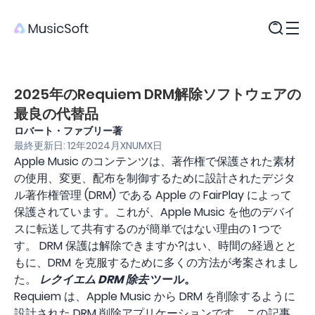
製品
2025年のRequiem DRM解除ソフトウェアの
最良の代替品
ロバート・ファブリー著
最終更新日: 12年2024月XNUMX日
Apple Music のコンテンツは、著作権で保護された素材
の使用、変更、配布を制御するために設計されたデジタ
ル著作権管理 (DRM) である Apple の FairPlay によって
保護されています。これが、Apple Music を他のデバイ
スに転送して共有するのが簡単ではない理由の 1 つで
す。 DRM 保護は解除できますか?はい、時間の経過とと
もに、DRM を克服するために多くの方法が考案されまし
た。
レクイエム DRM
除去
ツール。
Requiem は、Apple Music から DRM を削除するように
設計された DRM 削除アプリケーションです。この記事