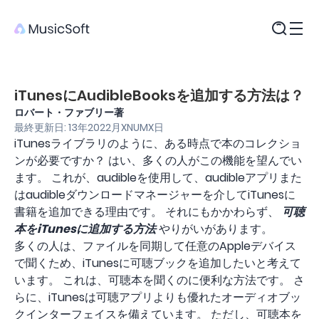
製品
iTunesにAudibleBooksを追加する方法は？
ロバート・ファブリー著
最終更新日: 13年2022月XNUMX日
iTunesライブラリのように、ある時点で本のコレクショ
ンが必要ですか？ はい、多くの人がこの機能を望んでい
ます。 これが、audibleを使用して、audibleアプリまた
はaudibleダウンロードマネージャーを介してiTunesに
書籍を追加できる理由です。 それにもかかわらず、
可聴
本をiTunesに追加する方法
やりがいがあります。
多くの人は、ファイルを同期して任意のAppleデバイス
で聞くため、iTunesに可聴ブックを追加したいと考えて
います。 これは、可聴本を聞くのに便利な方法です。 さ
らに、iTunesは可聴アプリよりも優れたオーディオブッ
クインターフェイスを備えています。 ただし、可聴本を