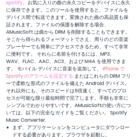
spotify
、お気に入りの曲の永久コピーをデバイスに永久
に保存できます。このツールを使用すると、ファイルを
デバイス間で転送できます。変換された曲の高品質も保
証されます。ファイルの保護を解除する場合、
AMusicSoft は曲から DRM を削除することもできます。
そこから得られるフォーマットでさえ、周りのどの音楽
プレーヤーでも簡単にアクセスできるため、すべて非常
に便利です。 それらに名前を付けるには、MP3、
WAV、FLAC、AAC、AC3、および M4A を使用できま
す。 モバイル デバイスに音楽を追加して、
iPhone で
Spotify のアラームを設定する
またはこれらの DRM フリ
ーで柔軟な形式のファイルを備えた Android デバイス。
それ以外にも、そのスピードは5倍速く、すべてのプロ
セスが可能な限り最短時間で完了します。手順も非常に
シンプルでわかりやすいです。AMusicSoftの使い方につ
いては、以下の完全なガイドをご覧ください。 Spotify
Music Converter.
まず、アプリケーションをコンピュータにダウンロー
ドする必要があります。ブラウザを起動し、