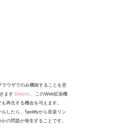
ebブラウザでのみ機能することを意
できます
Deezer
。 このWeb拡張機
スでも再生する機会を与えます。
したら、Spotifyから音楽リン
つかの問題が発生することです。