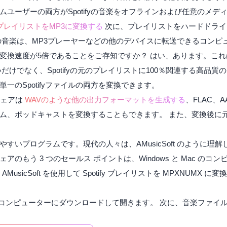
ユーザーの両方がSpotifyの音楽をオフラインおよび任意のメ
ifyプレイリストをMP3に変換する
次に、プレイリストをハードドライ
の音楽は、MP3プレーヤーなどの他のデバイスに転送できるコンピ
変換速度が5倍であることをご存知ですか？ はい、あります。こ
だけでなく、Spotifyの元のプレイリストに100％関連する高品質
一のSpotifyファイルの両方を変換できます。
ウェアは
WAVのような他の出力フォーマットを生成する
、FLAC、
アルバム、ポッドキャストを変換することもできます。 また、変換後に
すいプログラムです。現代の人々は、AMusicSoft のように理
のもう 3 つのセールス ポイントは、Windows と Mac のコ
。AMusicSoft を使用して Spotify プレイリストを MPXNUM
をコンピューターにダウンロードして開きます。 次に、音楽ファイ