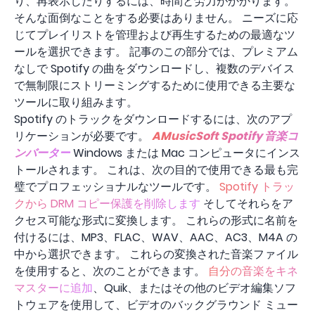
り、再表示したりするには、時間と労力がかかります。
そんな面倒なことをする必要はありません。 ニーズに応
じてプレイリストを管理および再生するための最適なツ
ールを選択できます。 記事のこの部分では、プレミアム
なしで Spotify の曲をダウンロードし、複数のデバイス
で無制限にストリーミングするために使用できる主要な
ツールに取り組みます。
Spotify のトラックをダウンロードするには、次のアプ
リケーションが必要です。
AMusicSoft Spotify 音楽コ
ンバーター
Windows または Mac コンピュータにインス
トールされます。 これは、次の目的で使用できる最も完
璧でプロフェッショナルなツールです。
Spotify トラッ
クから DRM コピー保護を削除します
そしてそれらをア
クセス可能な形式に変換します。 これらの形式に名前を
付けるには、MP3、FLAC、WAV、AAC、AC3、M4A の
中から選択できます。 これらの変換された音楽ファイル
を使用すると、次のことができます。
自分の音楽をキネ
マスターに追加
、Quik、またはその他のビデオ編集ソフ
トウェアを使用して、ビデオのバックグラウンド ミュー