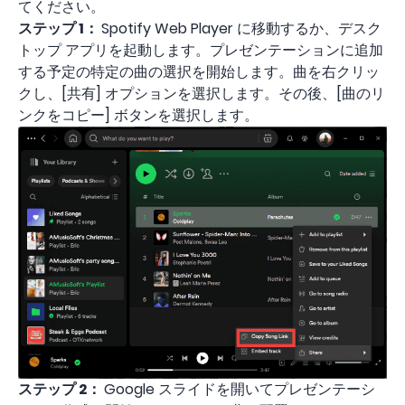
てください。
ステップ 1：
Spotify Web Player に移動するか、デスク
トップ アプリを起動します。プレゼンテーションに追加
する予定の特定の曲の選択を開始します。曲を右クリッ
クし、[共有] オプションを選択します。その後、[曲のリ
ンクをコピー] ボタンを選択します。
ステップ 2：
Google スライドを開いてプレゼンテーシ