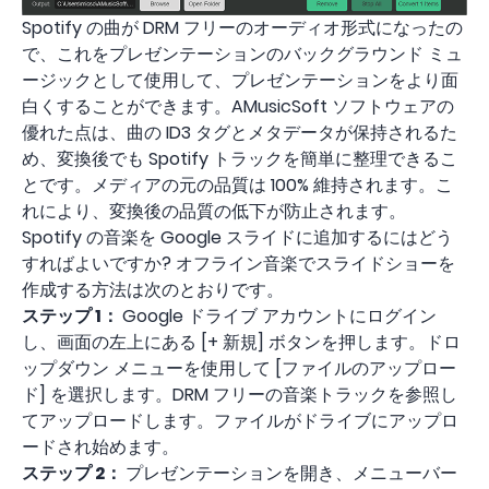
Spotify の曲が DRM フリーのオーディオ形式になったの
で、これをプレゼンテーションのバックグラウンド ミュ
ージックとして使用して、プレゼンテーションをより面
白くすることができます。AMusicSoft ソフトウェアの
優れた点は、曲の ID3 タグとメタデータが保持されるた
め、変換後でも Spotify トラックを簡単に整理できるこ
とです。メディアの元の品質は 100% 維持されます。こ
れにより、変換後の品質の低下が防止されます。
Spotify の音楽を Google スライドに追加するにはどう
すればよいですか? オフライン音楽でスライドショーを
作成する方法は次のとおりです。
ステップ 1：
Google ドライブ アカウントにログイン
し、画面の左上にある [+ 新規] ボタンを押します。ドロ
ップダウン メニューを使用して [ファイルのアップロー
ド] を選択します。DRM フリーの音楽トラックを参照し
てアップロードします。ファイルがドライブにアップロ
ードされ始めます。
ステップ 2：
プレゼンテーションを開き、メニューバー