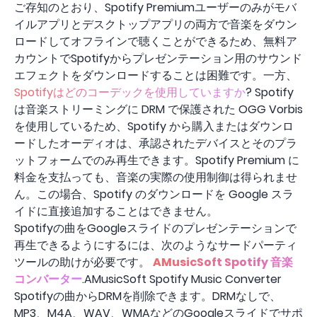
ご存知のとおり、Spotify Premiumユーザーのみがモバ
イルアプリとデスクトップアプリの両方で音楽をダウン
ロードしてオフラインで聴くことができるため、無料ア
カウントでSpotifyからプレゼンテーション用のサウンド
エフェクトをダウンロードすることは困難です。一方、
Spotifyはどのコーデックを使用していますか
? Spotify
は音楽ストリーミングに DRM で保護された OGG Vorbis
を使用しているため、Spotify から購入またはダウンロ
ードしたオーディオは、承認されたデバイスとそのプラ
ットフォームでのみ再生できます。Spotify Premium に
料金を支払っても、音楽の実際の使用制御は得られませ
ん。この場合、Spotify のダウンロードを Google スラ
イドに直接追加することはできません。
Spotifyの曲をGoogleスライドのプレゼンテーションで
再生できるようにするには、次のようなサードパーティ
ツールの助けが必要です。
AMusicSoft Spotify 音楽
コンバーター
.AMusicSoft Spotify Music Converter
Spotifyの曲からDRMを削除できます。DRMなしで、
MP3、M4A、WAV、WMAなどのGoogleスライドでサポ