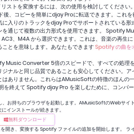
とプレイリストを変換するには、次の使用を検討してください
後、コピーを簡単にdjay Proに転送できます。これを行う
に入りのトラックをdjay Proでサポートされている
じて複数の出力形式を使用できます。 Spotify Music 
AC、AC3、M4A から選択できます。これは、音楽の再
ることを意味します。あなたもできます
Spotify の
。
ify Music Converter 5倍のスピードで、すべて
リジナルと同じ品質であることも安心してください。ア
りません。これらはAMusicSoftの特徴のほんの一部です。
説明を終えて Spotify djay Pro を楽しむために、
し、お持ちのブラウザを起動します。AMusicSoftのWebサイトに
アプリ。次にインストールが続きます。
無料ダウンロード
開き、変換する Spotify ファイルの追加を開始します。 