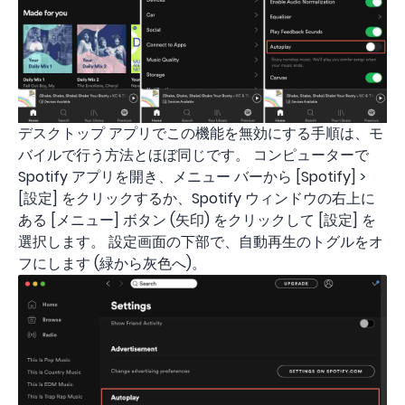
デスクトップ アプリでこの機能を無効にする手順は、モ
バイルで行う方法とほぼ同じです。 コンピューターで
Spotify アプリを開き、メニュー バーから [Spotify] >
[設定] をクリックするか、Spotify ウィンドウの右上に
ある [メニュー] ボタン (矢印) をクリックして [設定] を
選択します。 設定画面の下部で、自動再生のトグルをオ
フにします (緑から灰色へ)。