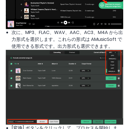
次に、MP3、FLAC、WAV、AAC、AC3、M4A から出
力形式を選択します。これらの形式は AMusicSoft で
使用できる形式です。出力形式も選択できます。
[変換] ボタンをクリックして、プロセスを開始しま