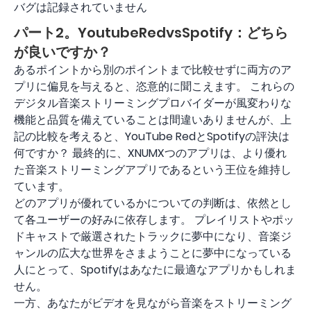
バグは記録されていません
パート2。YoutubeRedvsSpotify：どちら
が良いですか？
あるポイントから別のポイントまで比較せずに両方のア
プリに偏見を与えると、恣意的に聞こえます。 これらの
デジタル音楽ストリーミングプロバイダーが風変わりな
機能と品質を備えていることは間違いありませんが、上
記の比較を考えると、YouTube RedとSpotifyの評決は
何ですか？ 最終的に、XNUMXつのアプリは、より優れ
た音楽ストリーミングアプリであるという王位を維持し
ています。
どのアプリが優れているかについての判断は、依然とし
て各ユーザーの好みに依存します。 プレイリストやポッ
ドキャストで厳選されたトラックに夢中になり、音楽ジ
ャンルの広大な世界をさまようことに夢中になっている
人にとって、Spotifyはあなたに最適なアプリかもしれま
せん。
一方、あなたがビデオを見ながら音楽をストリーミング