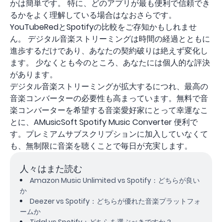
かは簡単です。 特に、どのアプリが最も便利で信頼でき
るかをよく理解している場合はなおさらです。
YouTubeRedとSpotifyの比較をご存知かもしれませ
ん。 デジタル音楽ストリーミングは時間の経過とともに
進歩するだけであり、あなたの契約破りは絶えず変化し
ます。 少なくとも今のところ、あなたには個人的な評決
があります。
デジタル音楽ストリーミングが拡大するにつれ、最高の
音楽コンバーターの必要性も高まっています。無料で音
楽コンバーターを希望する音楽愛好家にとって幸運なこ
とに、AMusicSoft Spotify Music Converter 便利で
す。プレミアムサブスクリプションに加入していなくて
も、無制限に音楽を聴くことで毎日が充実します。
人々はまた読む
Amazon Music Unlimited vs Spotify：どちらが良い
か
Deezer vs Spotify：どちらが優れた音楽プラットフォ
ームか