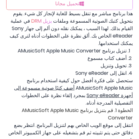
تحميل مجانا
هذا برنامج مباشر مع تنقل بسيط للغاية لإنجاز كل شيء. يقوم
بتحويل كتبك الصوتية المسموعة وملفات
يزيل DRM
في عملية
القيام بذلك. لهذا السبب ، يمكنك نقله دون ألم إلى جهاز Sony
eReader الخاص بك. ألق نظرة على الخطوات أدناه لترى كيف
يمكنك استخدامها.
تنزيل برنامج AMusicSoft Apple Music Converter
أضف كتاب مسموع
تحويل وتنزيل
انقل إلى Sony eReader
ستحصل على فكرة أفضل حول كيفية استخدام برنامج
AMusicSoft Apple Music
أضف كتبًا صوتية مسموعة إلى
أجهزة Sony eReader
بمجرد إلقاء نظرة على الخطوات
التفصيلية المدرجة أدناه.
الخطوة 1. قم بتنزيل برنامج AMusicSoft Apple Music
Converter
انتقل إلى موقع الويب الخاص بهم لتنزيل البرنامج. انتظر بضع
دقائق حتى يتم تثبيته ثم قم بتشغيله على جهاز الكمبيوتر الخاص