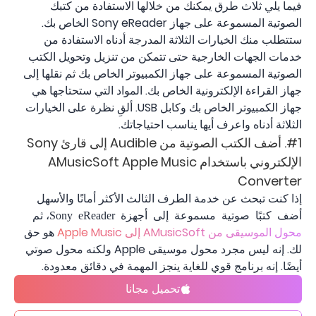
فيما يلي ثلاث طرق يمكنك من خلالها الاستفادة من كتبك
الصوتية المسموعة على جهاز Sony eReader الخاص بك.
ستتطلب منك الخيارات الثلاثة المدرجة أدناه الاستفادة من
خدمات الجهات الخارجية حتى تتمكن من تنزيل وتحويل الكتب
الصوتية المسموعة على جهاز الكمبيوتر الخاص بك ثم نقلها إلى
جهاز القراءة الإلكترونية الخاص بك. المواد التي ستحتاجها هي
جهاز الكمبيوتر الخاص بك وكابل USB. ألقِ نظرة على الخيارات
الثلاثة أدناه واعرف أيها يناسب احتياجاتك.
#1. أضف الكتب الصوتية من Audible إلى قارئ Sony
الإلكتروني باستخدام AMusicSoft Apple Music
Converter
إذا كنت تبحث عن خدمة الطرف الثالث الأكثر أمانًا والأسهل
، ثم
أضف كتبًا صوتية مسموعة إلى أجهزة Sony eReader
محول الموسيقى من AMusicSoft إلى Apple Music
هو حق
لك. إنه ليس مجرد محول موسيقى Apple ولكنه محول صوتي
أيضًا. إنه برنامج قوي للغاية ينجز المهمة في دقائق معدودة.
تحميل مجانا