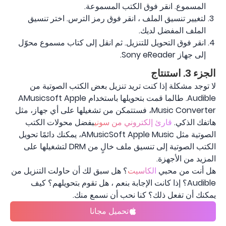
المسموع. انقر فوق الكتب المسموعة.
لتغيير تنسيق الملف ، انقر فوق رمز الترس. اختر تنسيق
الملف المفضل لديك.
انقر فوق التحويل للتنزيل. ثم انقل إلى كتاب مسموع محوّل
إلى جهاز Sony eReader.
الجزء 3. استنتاج
لا توجد مشكلة إذا كنت تريد تنزيل بعض الكتب الصوتية من
Audible. طالما قمت بتحويلها باستخدام AMusicsoft Apple
Music Converter، فستتمكن من تشغيلها على أي جهاز، مثل
هاتفك الذكي.
قارئ إلكتروني من سوني
بفضل محولات الكتب
الصوتية مثل AMusicSoft Apple Music، يمكنك دائمًا تحويل
الكتب الصوتية إلى تنسيق ملف خالٍ من DRM لتشغيلها على
المزيد من الأجهزة.
هل أنت من محبي
الكاسيت
؟ هل سبق لك أن حاولت التنزيل من
Audible؟ إذا كانت الإجابة بنعم ، هل تقوم بتحويلهم؟ كيف
يمكنك أن تفعل ذلك؟ كنا نحب أن نسمع منك.
تحميل مجانا