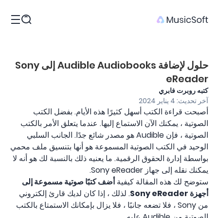
المنتجات
حلول لإضافة Audible Audiobooks إلى Sony
eReader
كتبه روبرت فابري
آخر تحديث: 4 يناير 2024
أصبحت قراءة الكتب أسهل كثيرًا هذه الأيام. بفضل الكتب
الصوتية ، يمكنك الآن الاستماع إليها. عندما يتعلق الأمر بالكتب
الصوتية ، فإن Audible هو مصدر شائع جدًا. الجانب السلبي
الوحيد في الكتب الصوتية المسموعة هو أنها بتنسيق ملف محمي
بواسطة إدارة الحقوق الرقمية. ما يعنيه ذلك بالنسبة لك هو أنه لا
يمكنك نقله إلى جهاز Sony eReader.
ستوضح لك هذه المقالة كيفية
أضف كتبًا صوتية مسموعة إلى
أجهزة Sony eReader
. لذلك ، إذا كان لديك قارئ إلكتروني
من Sony ، فلا تضعه جانبًا ، فلا يزال بإمكانك الاستمتاع بالكتب
الصوتية من Audible عليه.