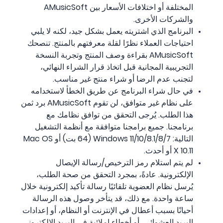
المختلفة أو اختلافات الأسعار بين AMusicSoft
والشركات الأخرى.
البرنامج الذي اشتريته يعمل بشكل جيد، لكنه لا يلبي
احتياجات العملاء نظرًا لقلة معرفتهم بالمنتج. تنصحك
AMusicSoft بقراءة وصف المنتج وتجربة النسخة
التجريبية المجانية قبل اتخاذ قرار الشراء النهائي،
لتجنب عدم الرضا أو شراء منتج غير مناسب.
في حال شراء البرنامج عن طريق الخطأ لاستخدامه
على نظام غير متوافق، لن تقوم AMusicSoft برد ثمن
هذا الطلب. يُرجى التحقق من توافق نظامك مع
برنامجنا. جميع برامجنا متوافقة مع أنظمة التشغيل
التالية: Windows 11/10/8.1/8/7 (64 بت) أو Mac OS
X 10.11 أو أحدث.
لم يتم استلام رمز الترخيص/رسالة الإيصال
الإلكترونية. عادةً، بمجرد التحقق من صحة الطلب،
يُرسل نظام العضوية تلقائيًا رسالة تأكيد إلكترونية خلال
ساعة واحدة. مع ذلك، قد يتأخر وصول هذه الرسالة
أحيانًا بسبب أعطال في الإنترنت أو النظام، أو إعدادات
البريد العشوائي، أو أخطاء إملائية في البريد الإلكتروني،