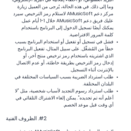
وما إلى ذلك. في هذه الحالة، يُرجى من العميل زيارة
مركز دعم AMusicSoft لاستلام رمز الترخيص. سيرد
عليك فريق دعم AMusicSoft خلال 1-1 أيام عمل.
يمكنك أيضًا تسجيل الدخول إلى البرنامج باستخدام
كلمة المرور الافتراضية.
فشل في تسجيل أو تفعيل أو استخدام البرنامج بسبب
خطأ من المُشغِّل. على سبيل المثال، تفعيل البرنامج
الذي اشتريته باستخدام رمز ترخيص منتج آخر، أو
إدخال رمز الترخيص بطريقة خاطئة، أو عدم الاتصال
بالإنترنت أثناء التسجيل.
طلب استرداد الضريبة بسبب السياسات المختلفة في
البلدان المختلفة.
طلب استرداد رسوم التجديد لأسباب شخصية، مثل "لا
أعلم أنه تم تجديده". يمكن إلغاء الاشتراك التلقائي في
أي وقت قبل موعد الخصم.
#2. الظروف الفنية