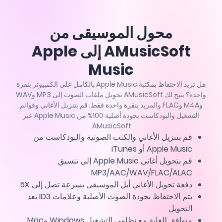
محول الموسيقى من
AMusicSoft إلى Apple
Music
هل تريد الاحتفاظ بمكتبة Apple Music بالكامل على الكمبيوتر بنقرة
واحدة؟ يتيح لك AMusicSoft تحويل ملفات الصوت إلى MP3 وWAV
وM4A وFLAC والمزيد بنقرة واحدة فقط. قم بتنزيل الأغاني وقوائم
التشغيل والبودكاست بجودة أصلية 100% من Apple Music عبر
AMusicSoft.
قم بتنزيل الأغاني والكتب الصوتية والبودكاست من
Apple Music أو iTunes
قم بتحويل أغاني Apple Music إلى تنسيق
MP3/AAC/WAV/FLAC/ALAC
دفعة تحويل الأغاني أبل الموسيقى بسرعة تصل إلى 5X
يتم الاحتفاظ بجودة الصوت الأصلية وعلامات ID3 بعد
التحويل
متوافق للغاية مع نظامي التشغيل Windows وMac