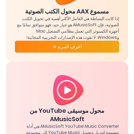
مسموع AAX محول الكتب الصوتية
إذا كانت البساطة هي العامل الأكثر أهمية في تحويل الكتب
الصوتية، فإن AMusicSoft هو خيار جيد. فهو متوافق تمامًا مع
أجهزة الكمبيوتر التي تعمل بنظامي التشغيل Mac
وWindows. لا تفوت هذه الإصدارات التجريبية المجانية!
اعرف المزيد
محول موسيقى YouTube من
AMusicSoft
AMusicSoft YouTube Music Converter هي أداة
مصممة لتنزيل وتحويل YouTube Music إلى مجموعة