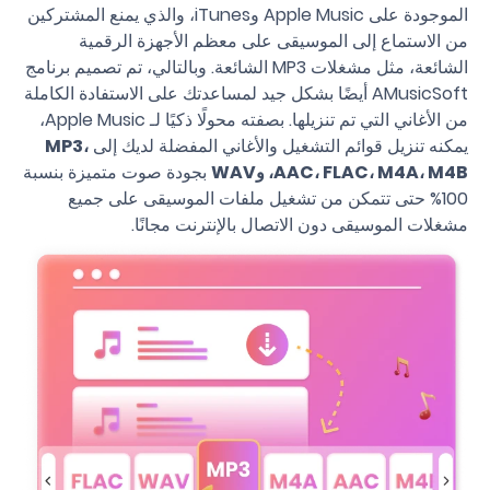
الموجودة على Apple Music وiTunes، والذي يمنع المشتركين
من الاستماع إلى الموسيقى على معظم الأجهزة الرقمية
الشائعة، مثل مشغلات MP3 الشائعة. وبالتالي، تم تصميم برنامج
AMusicSoft أيضًا بشكل جيد لمساعدتك على الاستفادة الكاملة
من الأغاني التي تم تنزيلها. بصفته محولًا ذكيًا لـ Apple Music،
يمكنه تنزيل قوائم التشغيل والأغاني المفضلة لديك إلى
MP3،
AAC، FLAC، M4A، M4B، وWAV
بجودة صوت متميزة بنسبة
100% حتى تتمكن من تشغيل ملفات الموسيقى على جميع
مشغلات الموسيقى دون الاتصال بالإنترنت مجانًا.