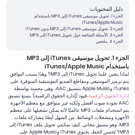
دليل المحتويات
الجزء 1. تحويل موسيقى iTunes إلى MP3 باستخدام
iTunes/Apple Music
الجزء 2. تحويل موسيقى iTunes إلى MP3 بدون iTunes
الجزء 3. الأسئلة الشائعة حول تحويل iTunes إلى MP3
الجزء 4. ملخص
الجزء 1. تحويل موسيقى iTunes إلى MP3
باستخدام iTunes/Apple Music
لماذا يتعين علينا تحويل iTunes إلى MP3؟ وهذا بسبب التوافق.
يتم ترميز الموسيقى ومقاطع الفيديو الموسيقية المتوفرة على
iTunes وApple Music بتنسيق AAC، وهي محمية بواسطة
إدارة الحقوق الرقمية
قيود (إدارة الحقوق الرقمية). يتمتع تنسيق
AAC بجودة صوت أفضل ولكنه غير متوافق مع معظم الأجهزة.
يتم استخدام ملفات MP3 عالميًا لأنه يمكن تشغيلها على معظم
الأجهزة ومشغلات الوسائط. من السهل أيضًا مشاركة ملفات
MP3، وهو تنسيق مجاني. كيف يمكنني تحويل ملف iTunes إلى
MP3؟ لحسن الحظ، يحتوي iTunes وApple Music على