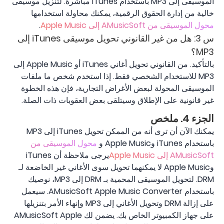
الموسيقى إلى MP3 باستخدام iTunes مباشرة. لتنزيل موسيقى
خالية من إدارة الحقوق الرقمية، يمكنك محاولة استخدامها
محول الموسيقى من AMusicSoft إلى Apple Music
.
س 3: هل من غير القانوني تحويل موسيقى iTunes إلى
MP3؟
بالتأكيد. من القانوني تحويل أغاني iTunes أو Apple Music إلى
MP3 للاستخدام الشخصي فقط. إذا استخدم شخص ما ملفات
الموسيقى المحولة لبعض الأغراض التجارية، فإن هذه الخطوة
غير قانونية على الإطلاق وسيتلقى بعض العقوبات ذات الصلة.
الجزء 4. ملخص
يمكنك الآن أن ترى أنه من الممكن تحويل iTunes إلى MP3
باستخدام iTunes وApple Music و
محول الموسيقى من
AMusicSoft إلى Apple Music
يرجى ملاحظة أن iTunes
وApple Music لا يمكنهما تحويل سوى الأغاني غير الخاضعة لـ
DRM. لتحويل الموسيقى المحمية بـ DRM إلى MP3، نوصيك
باستخدام AMusicSoft Apple Music Converter. سيعمل
على إزالة DRM وتحويل الأغاني إلى MP3 وإنهاء الأمر بتنزيلها
على جهاز الكمبيوتر الخاص بك. يضمن لك AMusicSoft Apple