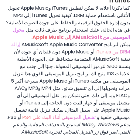
iTunes
كما ذكرنا أعلاه، لا يمكن لتطبيق iTunes وApple Music تحويل
الأغاني باستخدام حماية DRM. كيفية تحويل iTunes إلى MP3
بدون إدارة الحقوق الرقمية والحفاظ على جودة الصوت الأصلية؟
في هذه الحالة، عليك استخدام برنامج طرف ثالث مثل
محول
الموسيقى من AMusicSoft إلى Apple Music
.
يمكن لبرنامج AMusicSoft Apple Music Converter
إزالة
DRM من iTunes
أو Apple Music دون فقدان أي جودة لأن
تقنية AMusicSoft المتقدمة ستحافظ على الجودة الأصلية
بنسبة 100% لترميز الموسيقى المحولة، جنبًا إلى جنب مع
علامات ID3. يتيح لك برنامج تنزيل الموسيقى القوي هذا تنزيل
الموسيقى من مكتبة iTunes أو Apple Music بسرعة أكبر 5
مرات وتحويلها إلى أي تنسيق شائع، مثل MP4 وMP3 وAAC
وFLAC وما إلى ذلك. حتى تتمكن من نقل الموسيقى إلى أي
مشغل موسيقى أو جهاز للبث دون الحاجة إلى iTunes أو
Apple Music. على سبيل المثال، يمكنك تنزيل قائمة تشغيل
موسيقى خلفية و
تشغيل الموسيقى أثناء البث على PS4
أو PS5.
يدعم Windows وMac! استمتع بالتحديثات المجانية والدعم
الفني. انقر فوق زر التنزيل المجاني لتجربة AMusicSoft