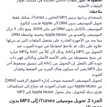
الخطوة 4.
تظهر ملفات الأغاني الجديدة في مكتبتك بجوار
الملفات الأصلية.
ملاحظة:
باستخدام برنامج ترميز MP3 الخاص بـ iTunes، يمكنك فقط
تحويل الموسيقى بدون DRM لأن Apple قدمت كتالوج
الموسيقى بالكامل بدون DRM في يناير 2009. ومع ذلك، لا تزال
الموسيقى والفيديو من Apple Music محمية بواسطة DRM،
مما يحد من الأجهزة القادرة على تشغيل الملفات التي تم تنزيلها.
علاوة على ذلك، قد تلاحظ انخفاضًا في جودة الصوت عند
التحويل بين MP3 وAAC. وذلك لأن كلاً من AAC وMP3 عبارة
عن نسخ مضغوطة من ملف الأغنية الأصلي وبالتالي فهي ذات
جودة أقل بالفعل. إن التحويل من AAC إلى تنسيق مضغوط آخر
مثل MP3 يعني أنه سيكون هناك المزيد من الضغط وفقدان
الجودة.
لتحويل الموسيقى المحمية بموجب إدارة الحقوق الرقمية (DRM)
من Apple Music دون فقدان الجودة، قد تحتاج إلى استكشاف
طرق بديلة للتحويل، مثل محول Apple Music إلى MP3.
الجزء 2. تحويل موسيقى iTunes إلى MP3 بدون