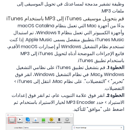
وظيفة تشفير مدمجة لمساعدتك في تحويل الموسيقى إلى
ملفات MP3.
قم بتحويل موسيقى iTunes إلى MP3 باستخدام iTunes
بدءًا من أجهزة Mac التي تعمل بنظام macOS Catalina
وأجهزة الكمبيوتر التي تعمل بنظام Windows 11، تم استبدال
iTunes Music بتطبيق منفصل يسمى Apple Music. إذا كنت
تستخدم نظام التشغيل Windows أو إصدارات macOS الأقدم،
فاتبع الإجراءات الموضحة أدناه لتحويل iTunes إلى MP3
باستخدام تطبيق iTunes.
الخطوة 1.
قم بتشغيل تطبيق iTunes على نظامي التشغيل
Windows وMac. في نظام التشغيل Windows، انقر فوق
"تحرير" > "التفضيلات". على نظام Mac، انتقل إلى iTunes >
التفضيلات.
الخطوة 2.
انقر فوق علامة التبويب عام، ثم انقر فوق إعدادات
الاستيراد > حدد MP3 Encoder لخيار الاستيراد باستخدام. ثم
اضغط على "موافق" للتأكيد.