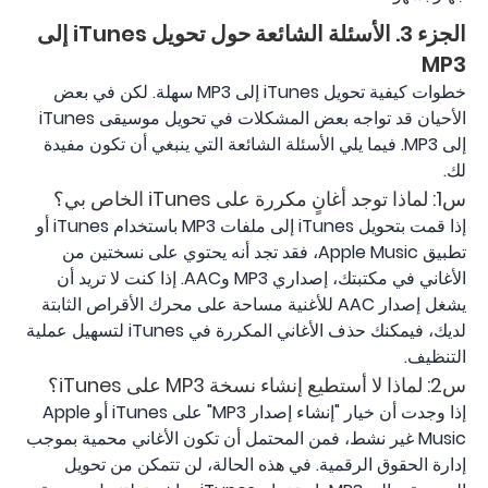
الجزء 3. الأسئلة الشائعة حول تحويل iTunes إلى
MP3
خطوات كيفية تحويل iTunes إلى MP3 سهلة. لكن في بعض
الأحيان قد تواجه بعض المشكلات في تحويل موسيقى iTunes
إلى MP3. فيما يلي الأسئلة الشائعة التي ينبغي أن تكون مفيدة
لك.
س1: لماذا توجد أغانٍ مكررة على iTunes الخاص بي؟
إذا قمت بتحويل iTunes إلى ملفات MP3 باستخدام iTunes أو
تطبيق Apple Music، فقد تجد أنه يحتوي على نسختين من
الأغاني في مكتبتك، إصداري MP3 وAAC. إذا كنت لا تريد أن
يشغل إصدار AAC للأغنية مساحة على محرك الأقراص الثابتة
لديك، فيمكنك حذف الأغاني المكررة في iTunes لتسهيل عملية
التنظيف.
س2: لماذا لا أستطيع إنشاء نسخة MP3 على iTunes؟
إذا وجدت أن خيار "إنشاء إصدار MP3" على iTunes أو Apple
Music غير نشط، فمن المحتمل أن تكون الأغاني محمية بموجب
إدارة الحقوق الرقمية. في هذه الحالة، لن تتمكن من تحويل