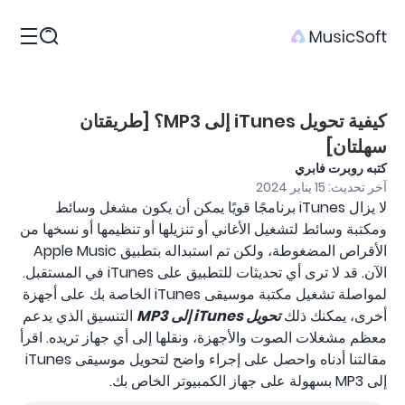
المنتجات
كيفية تحويل iTunes إلى MP3؟ [طريقتان
سهلتان]
كتبه روبرت فابري
آخر تحديث: 15 يناير 2024
لا يزال iTunes برنامجًا قويًا يمكن أن يكون مشغل وسائط
ومكتبة وسائط لتشغيل الأغاني أو تنزيلها أو تنظيمها أو نسخها من
الأقراص المضغوطة، ولكن تم استبداله بتطبيق Apple Music
الآن. قد لا ترى أي تحديثات للتطبيق على iTunes في المستقبل.
لمواصلة تشغيل مكتبة موسيقى iTunes الخاصة بك على أجهزة
أخرى، يمكنك ذلك
تحويل iTunes إلى MP3
التنسيق الذي يدعم
معظم مشغلات الصوت والأجهزة، ونقلها إلى أي جهاز تريده. اقرأ
مقالتنا أدناه واحصل على إجراء واضح لتحويل موسيقى iTunes
إلى MP3 بسهولة على جهاز الكمبيوتر الخاص بك.