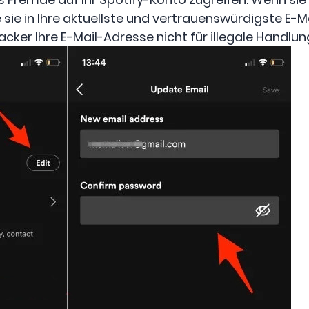
ie sie in Ihre aktuellste und vertrauenswürdigste E
cker Ihre E-Mail-Adresse nicht für illegale Handlu