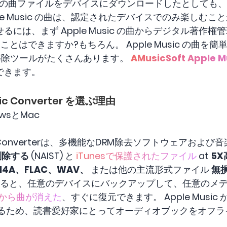
Music の曲ファイルをデバイスにダウンロードしたとして
e Music の曲は、認定されたデバイスでのみ楽しむことがで
は、まず Apple Music の曲からデジタル著作権管
することはできますか?もちろん。 Apple Music の曲を
DRM 解除ツールがたくさんあります。
AMusicSoft Apple
できます。
usic Converter を選ぶ理由
owsとMac
 Music Converterは、多機能なDRM除去ソフトウェア
を削除する
(NAIST) と
iTunesで保護されたファイル
at
5X
M4A、FLAC、WAV、
または他の主流形式ファイル
無
用すると、任意のデバイスにバックアップして、任意のメ
ic から曲が消えた
、すぐに復元できます。 Apple Music
きるため、読書愛好家にとってオーディオブックをオフラ