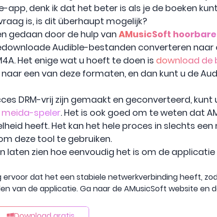
e-app, denk ik dat het beter is als je de boeken kun
raag is, is dit überhaupt mogelijk?
en gedaan door de hulp van
AMusicSoft hoorbare
e gedownloade Audible-bestanden converteren naa
4A. Het enige wat u hoeft te doen is
download de 
 naar een van deze formaten, en dan kunt u de Aud
es DRM-vrij zijn gemaakt en geconverteerd, kunt 
e meida-speler
. Het is ook goed om te weten dat A
heid heeft. Het kan het hele proces in slechts een
om deze tool te gebruiken.
laten zien hoe eenvoudig het is om de applicatie
ervoor dat het een stabiele netwerkverbinding heeft, zo
n van de applicatie. Ga naar de AMusicSoft website en 
Download gratis