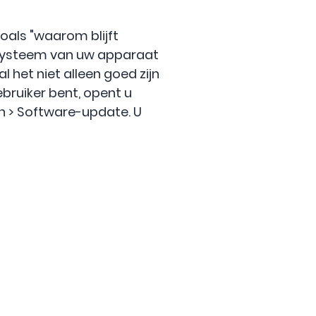
als "waarom blijft
t systeem van uw apparaat
l het niet alleen goed zijn
bruiker bent, opent u
n > Software-update. U