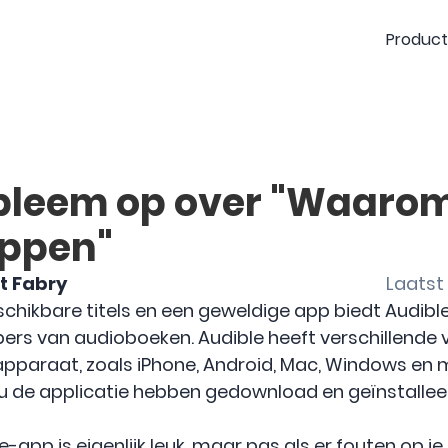
Produc
bleem op over "Waarom 
oppen"
t Fabry
Laatst 
hikbare titels en een geweldige app biedt Audible 
bers van audioboeken. Audible heeft verschillende v
apparaat, zoals iPhone, Android, Mac, Windows en
 u de applicatie hebben gedownload en geïnstallee
e-app is eigenlijk leuk, maar pas als er fouten op 