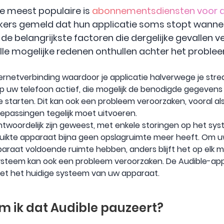
e meest populaire is
abonnementsdiensten voor 
ers gemeld dat hun applicatie soms stopt wanneer
 de belangrijkste factoren die dergelijke gevallen v
 alle mogelijke redenen onthullen achter het proble
ernetverbinding waardoor je applicatie halverwege je stre
 op uw telefoon actief, die mogelijk de benodigde gegeve
starten. Dit kan ook een probleem veroorzaken, vooral al
toepassingen tegelijk moet uitvoeren.
twoordelijk zijn geweest, met enkele storingen op het sys
bruikte apparaat bijna geen opslagruimte meer heeft. Om 
araat voldoende ruimte hebben, anders blijft het op elk
teem kan ook een probleem veroorzaken. De Audible-app 
met het huidige systeem van uw apparaat.
om ik dat Audible pauzeert?