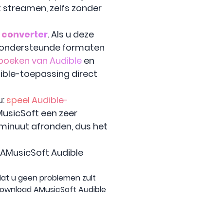
t streamen, zelfs zonder
 converter
. Als u deze
r ondersteunde formaten
boeken van Audible
en
ible-toepassing direct
u:
speel Audible-
MusicSoft een zeer
 minuut afronden, dus het
 AMusicSoft Audible
dat u geen problemen zult
download AMusicSoft Audible