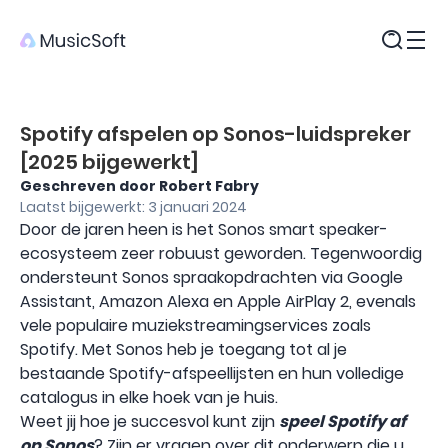
Producten
Spotify afspelen op Sonos-luidspreker
[2025 bijgewerkt]
Geschreven door Robert Fabry
Laatst bijgewerkt: 3 januari 2024
Door de jaren heen is het Sonos smart speaker-
ecosysteem zeer robuust geworden. Tegenwoordig
ondersteunt Sonos spraakopdrachten via Google
Assistant, Amazon Alexa en Apple AirPlay 2, evenals
vele populaire muziekstreamingservices zoals
Spotify. Met Sonos heb je toegang tot al je
bestaande Spotify-afspeellijsten en hun volledige
catalogus in elke hoek van je huis.
Weet jij hoe je succesvol kunt zijn
speel Spotify af
op Sonos
? Zijn er vragen over dit onderwerp die u