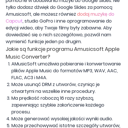
pomocne w dodawaniu muzyki do Google Slides. Nie
tylko dodasz dźwięk do Google Slides za pomocą
Amusicsoft, ale możesz również
dodaj muzykę do
Capcut
, studio GoPro i inne oprogramowanie do
edycji wideo, aby Twoje filmy były zabawne. Aby
dowiedzieć się o nich szczegółowo, pozwól nam
wymienić funkcje jeden po drugim.
Jakie są funkcje programu Amusicsoft Apple
Music Converter?
AMusicSoft umożliwia pobieranie i konwertowanie
plików Apple Music do formatów MP3, WAV, AAC,
FLAC, AC3 i M4A.
Może usunąć DRM z utworów, czyniąc je
otwartymi na wszelkie inne procedury.
Ma prędkość roboczą 16 razy szybszą,
zapewniając szybkie zakończenie każdego
procesu.
Może generować wysokiej jakości wyniki audio.
Może przechowywać istotne szczegóły utworów,