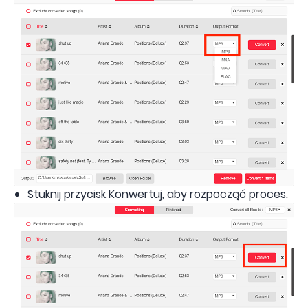
Stuknij przycisk Konwertuj, aby rozpocząć proces.