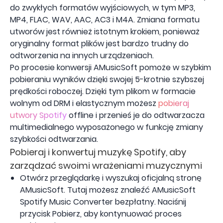
do zwykłych formatów wyjściowych, w tym MP3,
MP4, FLAC, WAV, AAC, AC3 i M4A. Zmiana formatu
utworów jest również istotnym krokiem, ponieważ
oryginalny format plików jest bardzo trudny do
odtworzenia na innych urządzeniach.
Po procesie konwersji AMusicSoft pomoże w szybkim
pobieraniu wyników dzięki swojej 5-krotnie szybszej
prędkości roboczej. Dzięki tym plikom w formacie
wolnym od DRM i elastycznym możesz
pobieraj
utwory Spotify
offline i przenieś je do odtwarzacza
multimedialnego wyposażonego w funkcję zmiany
szybkości odtwarzania.
Pobieraj i konwertuj muzykę Spotify, aby
zarządzać swoimi wrażeniami muzycznymi
Otwórz przeglądarkę i wyszukaj oficjalną stronę
AMusicSoft. Tutaj możesz znaleźć AMusicSoft
Spotify Music Converter bezpłatny. Naciśnij
przycisk Pobierz, aby kontynuować proces