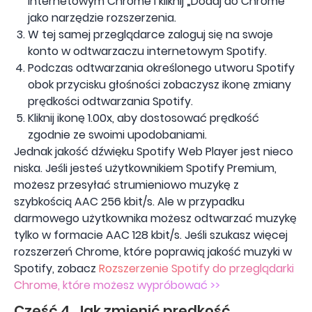
internetowym Chrome i kliknij „Dodaj do Chrome”
jako narzędzie rozszerzenia.
W tej samej przeglądarce zaloguj się na swoje
konto w odtwarzaczu internetowym Spotify.
Podczas odtwarzania określonego utworu Spotify
obok przycisku głośności zobaczysz ikonę zmiany
prędkości odtwarzania Spotify.
Kliknij ikonę 1.00x, aby dostosować prędkość
zgodnie ze swoimi upodobaniami.
Jednak jakość dźwięku Spotify Web Player jest nieco
niska. Jeśli jesteś użytkownikiem Spotify Premium,
możesz przesyłać strumieniowo muzykę z
szybkością AAC 256 kbit/s. Ale w przypadku
darmowego użytkownika możesz odtwarzać muzykę
tylko w formacie AAC 128 kbit/s. Jeśli szukasz więcej
rozszerzeń Chrome, które poprawią jakość muzyki w
Spotify, zobacz
Rozszerzenie Spotify do przeglądarki
Chrome, które możesz wypróbować >>
Część 4. Jak zmienić prędkość