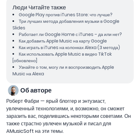
Люди Читайте также
Google Play против iTunes Store: что лучше?
Три лучших метода добавления музыки в Google
Slides
Работает ли Google Home с iTunes – да или нет?
Как добавить Apple Music на карту Google
Как играть в iTunes на колонках Alexa (3 метода)
Как использовать Apple Music в видео TikTok
[обновлено]
Узнайте о том, могу ли я воспроизводить Apple
Music на Alexa
Об авторе
Роберт Фабри — ярый блоггер и энтузиаст,
увлеченный технологиями, и, возможно, он сможет
заразить вас, поделившись некоторыми советами. Он
также страстно увлечен музыкой и писал для
AMusicSoft на эти темы.