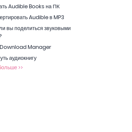
ать Audible Books на ПК
вертировать Audible в MP3
ли вы поделиться звуковыми
?
e Download Manager
нуть аудиокнигу
больше >>