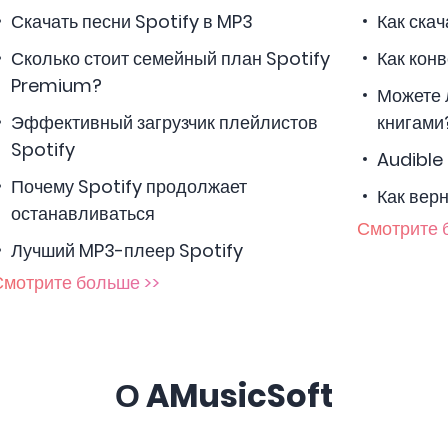
Скачать песни Spotify в MP3
Как скач
Сколько стоит семейный план Spotify
Как кон
Premium?
Можете 
Эффективный загрузчик плейлистов
книгами
Spotify
Audibl
Почему Spotify продолжает
Как вер
останавливаться
Смотрите 
Лучший MP3-плеер Spotify
Смотрите больше >>
О AMusicSoft