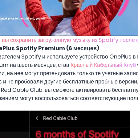
 вы сохранить загруженную музыку из Spotify после
Plus Spotify Premium (6 месяцев)
ателем Spotify и используете устройство OnePlus в
um на шесть месяцев, став
Красный Кабельный Клуб
, на нее могут претендовать только те учетные запис
 и не пробовали другие бесплатные пробные версии. 
с Red Cable Club, вы сможете активировать бесплат
ением могут воспользоваться соответствующие поль