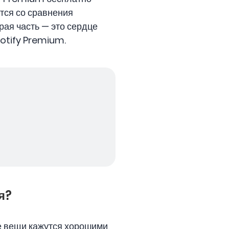
ется со сравнения
рая часть — это сердце
potify Premium.
я?
е вещи кажутся хорошими,