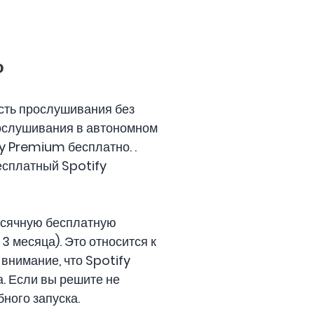
о
ость прослушивания без
рослушивания в автономном
y Premium бесплатно. .
есплатный Spotify
есячную бесплатную
3 месяца). Это относится к
внимание, что Spotify
а. Если вы решите не
ного запуска.