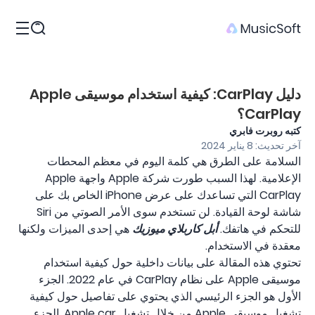
المنتجات
دليل CarPlay: كيفية استخدام موسيقى Apple
CarPlay؟
كتبه روبرت فابري
آخر تحديث: 8 يناير 2024
السلامة على الطرق هي كلمة اليوم في معظم المحطات
الإعلامية. لهذا السبب طورت شركة Apple واجهة Apple
CarPlay التي تساعدك على عرض iPhone الخاص بك على
شاشة لوحة القيادة. لن تستخدم سوى الأمر الصوتي من Siri
للتحكم في هاتفك.
أبل كاربلاي ميوزيك
هي إحدى الميزات ولكنها
معقدة في الاستخدام.
تحتوي هذه المقالة على بيانات داخلية حول كيفية استخدام
موسيقى Apple على نظام CarPlay في عام 2022. الجزء
الأول هو الجزء الرئيسي الذي يحتوي على تفاصيل حول كيفية
تشغيل موسيقى Apple من خلال تشغيل Apple car. الجزء