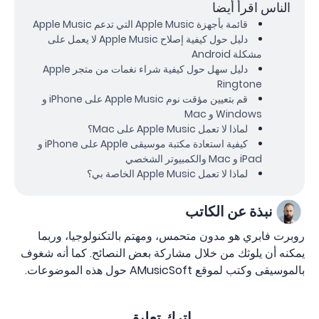
الناس اقرأ أيضا
قائمة بأجهزة Apple Music التي تدعم Apple Music
دليل حول كيفية إصلاح Apple Music لا يعمل على
مشكلة Android
دليل سهل حول كيفية شراء نغمات من متجر Apple
Ringtone
قم بتعيين مؤقت نوم Apple Music على iPhone و
Windows و Mac
لماذا لا تعمل Apple Music على Mac؟
كيفية استعادة مكتبة موسيقى Apple على iPhone و
iPad و Mac والكمبيوتر الشخصي
لماذا لا تعمل Apple Music الخاصة بي؟
نبذة عن الكاتب
روبرت فابري هو مدون متحمس، ومهتم بالتكنولوجيا، وربما
يمكنه أن يلوثك من خلال مشاركة بعض النصائح. كما أنه شغوف
بالموسيقى وكتب لموقع AMusicSoft حول هذه الموضوعات.
اترك تعليق