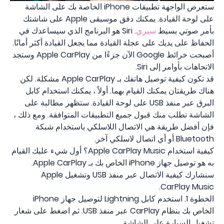
ستعرض الواجهة تطبيقات iPhone الخاصة بك على الشاشة
على لوحة القيادة. يمكنك دفق موسيقى Apple على شاشتك
بأمر صوتي بسيط
سيري
. Siri هو البرنامج الذي سيساعدك في
الحفاظ على يديك على عجلة القيادة مما يجعل القيادة أكثر أمانًا.
أصبحت خرائط Google الآن جزءًا من Apple CarPlay وستجد
الاتجاهات بأوامر إلى Siri.
قد تكون كيفية توصيل هاتفك بـ Apple CarPlay مشكلة. لكن
هناك طريقتان يمكنك القيام بهما. أولاً ، يمكنك استخدام كابل
البرق عبر منفذ USB على لوحة القيادة. ستظهر مطالبة على
الشاشة تطلب منك قبول جميع التطبيقات المتوافقة. ومع ذلك ،
فإن أفضل طريقة هي الاتصال اللاسلكي باستخدام شبكة
Bluetooth أو أي اتصال لاسلكي آخر.
كيفية استخدام Apple CarPlay Music؟ أول شيء عليك القيام
به هو توصيل جهاز iPhone الخاص بك بـ Apple CarPlay.
سنشارك كيفية الاتصال عبر منفذ USB وتشغيل Apple
CarPlay Music.
الخطوة 1. استخدم كابل Lightning لتوصيل جهاز iPhone
الخاص بك بنظام CarPlay عبر منفذ USB. ثم اضغط على شعار
تشغيل السيارة على الشاشة.