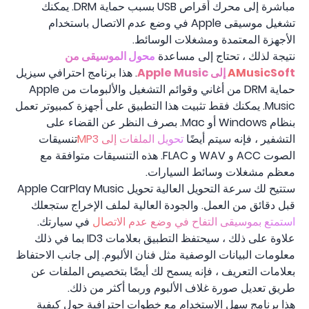
مباشرة إلى محرك أقراص USB بسبب حماية DRM. يمكنك
تشغيل موسيقى Apple في وضع عدم الاتصال باستخدام
الأجهزة المعتمدة ومشغلات الوسائط.
نتيجة لذلك ، تحتاج إلى مساعدة
محول الموسيقى من
AMusicSoft إلى Apple Music
. هذا برنامج احترافي سيزيل
حماية DRM من أغاني وقوائم التشغيل والألبومات من Apple
Music. يمكنك فقط تثبيت هذا التطبيق على أجهزة كمبيوتر تعمل
بنظام Windows أو Mac. بصرف النظر عن القضاء على
التشفير ، فإنه سيتم أيضًا
تحويل الملفات إلى MP3
تنسيقات
الصوت ACC و WAV و FLAC. هذه التنسيقات متوافقة مع
معظم مشغلات وسائط السيارات.
ستتيح لك سرعة التحويل العالية تحويل Apple CarPlay Music
قبل دقائق من العمل. والجودة العالية لملف الإخراج ستجعلك
استمتع بموسيقى التفاح في وضع عدم الاتصال
في سيارتك.
علاوة على ذلك ، سيحتفظ التطبيق بعلامات ID3 بما في ذلك
معلومات البيانات الوصفية مثل فنان الألبوم. إلى جانب الاحتفاظ
بعلامات التعريف ، فإنه يسمح لك أيضًا بتخصيص الملفات عن
طريق تعديل صورة غلاف الألبوم وربما أكثر من ذلك.
هذا برنامج سهل الاستخدام مع خطوات احترافية حول كيفية