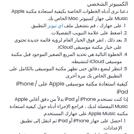
الكمبيوتر الشخصي
دعنا نرى أدناه الخطوات الخاصة بكيفية استعادة مكتبة Apple
Music على جهاز كمبيوتر Mac الخاص بك.
على جهازك ، قم بتشغيل ملف
اي تيونز
التطبيق.
اضغط على علامة التبويب التفضيلات.
بعد ذلك ، انقر فوق الخيار العام لرؤية قائمة جديدة تحتوي
على خيار مكتبة موسيقى iCloud.
الخطوة التالية هي تحديد المربع الصغير الموجود قبل مكتبة
موسيقى iCloud لتنشيطه.
انتظر لبضع دقائق حتى تظهر مكتبة الموسيقى بالكامل على
التطبيق الخاص بك مرة أخرى.
كيفية استعادة مكتبة موسيقى Apple على iPhone /
iPad
إذا كنت تستخدم iPhone أو iPad بدلاً من دفق أغاني Apple
Music المفضلة لديك ، فراجع الإجراء أدناه حول كيفية استعادة
مكتبة Apple Music على جهازك المستخدم.
احصل على جهاز iPhone أو iPad ثم انتقل إلى تطبيق
الإعدادات.