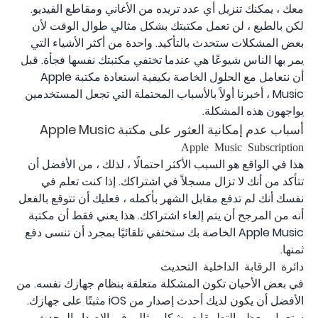
معك ، يمكنك تنزيل أي عدد تريده من الأغاني ومقاطع الفيديو.
لكن بالطبع ، لن تعمل مكتبتك بشكل مثالي طوال الوقت لأن
بعض المشكلات ستحدث بالتأكيد. واحدة من أكثر الأشياء التي
يمر بها الناس شيوعًا هي عندما تختفي مكتبتك نفسها فجأة. قبل
أن نتعامل مع الحلول الخاصة بكيفية استعادة مكتبة Apple
Music ، أخبرنا أولاً بالأسباب المحتملة التي تجعل المستخدمين
يواجهون هذه المشكلة.
أسباب عدم إمكانية العثور على مكتبة Apple Music
Apple Music Subscription
هذا في الواقع هو السبب الأكثر احتمالًا ، لذلك ، من الأفضل أن
تتأكد من أنك لا تزال مسجلاً في اشتراكك. إذا كنت تعلم في
نفسك أنك لم تدفع مقابل الشهر بأكمله ، فعليك أن تتوقع بالفعل
أنه من المرجح أن يتم إلغاء اشتراكك. هذا يعني فقط أن مكتبة
Apple Music الخاصة بك ستختفي تلقائيًا بمجرد أن تنسى دفع
ثمنها.
دائرة الرقابة الداخلية التحديث
في بعض الأحيان تكون المشكلة متعلقة بنظام جهازك نفسه. من
الأفضل أن يكون لديك أحدث إصدار من iOS مثبتًا على جهازك.
ستعمل معظم التطبيقات بشكل مثالي في الإصدار المحدث.