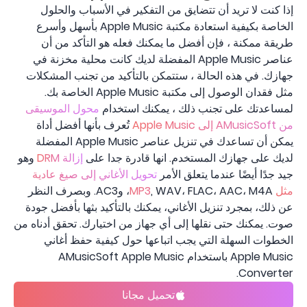
إذا كنت لا تريد أن تتضايق من التفكير في الأسباب والحلول
الخاصة بكيفية استعادة مكتبة Apple Music بأسهل وأسرع
طريقة ممكنة ، فإن أفضل ما يمكنك فعله هو التأكد من أن
عناصر Apple Music المفضلة لديك كانت محلية مخزنة في
جهازك. في هذه الحالة ، ستتمكن بالتأكيد من تجنب المشكلات
مثل فقدان الوصول إلى مكتبة Apple Music الخاصة بك.
لمساعدتك على تجنب ذلك ، يمكنك استخدام
محول الموسيقى
من AMusicSoft إلى Apple Music
تُعرف بأنها أفضل أداة
يمكن أن تساعدك في تنزيل عناصر Apple Music المفضلة
لديك على جهازك المستخدم. انها قادرة جدا على
إزالة DRM
وهو
جيد جدًا أيضًا عندما يتعلق الأمر
تحويل الأغاني إلى صيغ عادية
مثل MP3
, WAV، FLAC، AAC، M4A، وAC3. وبصرف النظر
عن ذلك، بمجرد تنزيل الأغاني، يمكنك بالتأكيد بثها بأفضل جودة
صوت. يمكنك حتى نقلها إلى أي جهاز من اختيارك. تحقق أدناه من
الخطوات السهلة التي يجب اتباعها حول كيفية حفظ أغاني
Apple Music باستخدام AMusicSoft Apple Music
Converter.
تحميل مجانا