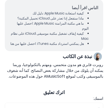
الناس اقرأ أيضا
كيفية استعادة Apple Music: دليل لك
ماذا ستفعل إذا تعذر على iCloud تحميل المكتبة؟
ما هي مكتبة المزامنة Apple Music: احصل عليها
اليوم
كيفية إيقاف تشغيل مكتبة موسيقى iCloud على نظام
Mac
هل يمكنني استرداد مكتبة iTunes: احصل عليها من هنا
نبذة عن الكاتب
روبرت فابري هو مدون متحمس، ومهتم بالتكنولوجيا، وربما
يمكنه أن يلوثك من خلال مشاركة بعض النصائح. كما أنه شغوف
بالموسيقى وكتب لموقع AMusicSoft حول هذه الموضوعات.
اترك تعليق
اسمك: