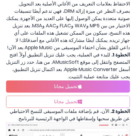
الاحتفاظ بعلامات التعريف من الأغاني الأصلية بعد التحويل.
بصرف النظر عن ميزة إزالة DRM، فهي تدعم أيضًا تنسيقات
صوتية متعددة يمكن الوصول إليها على العديد من الأجهزة. يمكنك
الاختيار من بين MP5 وWAV وFLAC وAAC وM3A. بعد تنزيل
هذه النسخ، سيكون من الممكن تشغيل هذه الملفات على أي
جهاز تريده. يمكنك أيضًا مشاركة هذه الأغاني مع أصدقائك! لا
داعي للقلق بشأن اختفاء الموسيقى من Apple Music بعد الآن!
الخطوة 1.
للبدء في العملية، يجب عليك تنزيل التطبيق أولاً. افتح
المتصفح وانتقل إلى موقع AMusicSoft. من هنا، حدد زر التنزيل
أسفل Apple Music Converter. بعد اكتمال تنزيل التطبيق،
يجب عليك متابعة عملية التثبيت.
تحميل مجانا
تحميل مجانا
الخطوة 2.
الآن، قم بإضافة ملفات الموسيقى للنسخ الاحتياطي
عن طريق سحبها وإسقاطها في الواجهة الرئيسية للبرنامج.