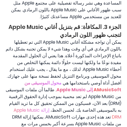
المساعدة وهي نشر رسالة تفصيلية على مجتمع Apple مثل
سبب ظهور الأغاني على Apple Music باللون الرمادي. يمكن
للعديد من مستخدمي Apple مساعدتك كثيرًا.
الجزء 3. المكافأة: قم بتنزيل أغاني Apple Music
لتجنب ظهور اللون الرمادي
يمكن أن تواجه مشكلة أغاني Apple Music التي تم تعطيلها
باللون الرمادي في أي وقت وهذا شيء لا يمكن تجنبه بشكل دائم
باتباع الإجراءات المذكورة أعلاه. هذا يعني أن الحلول المقدمة
مفيدة نوعًا ما ولكنها ليست حلولًا دائمة يمكنها التخلص من
أخطاء Apple Music. لذلك ، مع ما يقال ، يجب عليك استخدام
محول الموسيقى وبرنامج التنزيل لحفظ نسخة منها على جهازك.
أفضل أداة أوصي باستخدامها هي
محول الموسيقى من
AMusicSoft إلى Apple Music
. طالما أن ملفات الموسيقى
من Apple Music لم تعد محمية بموجب إدارة الحقوق الرقمية
(DRM) بعد الآن، فسيكون من الممكن تحقيق كل ما تريد القيام
به بالموسيقى الخاصة بك. لحسن الحظ،
إزالة Apple Music
DRM
تعد هذه إحدى مهارات AMusicSoft. يمكنها إزالة DRM
من ملفات Apple Music بسرعة أكبر بخمس مرات مع