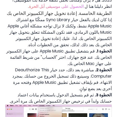
2023. هل لا يزال بإمكانك تحمل تكلفة خدمة بث الموسيقى؟
انظر دليلنا هنا ل
الحصول على موسيقى أبل الحرة
.
الطريقة الخامسة. إعادة تخويل جهاز الكمبيوتر الخاص بك
إذا كان لديك بالفعل خيار Sync Library ممكّنًا مع اشتراك
Apple Music نشط، ولكنك لا تزال تواجه مشكلة أغاني Apple
Music باللون الرمادي، فقد تكون المشكلة تتعلق بتخويل جهاز
الكمبيوتر الخاص بك. لذا، عليك إعادة تخويل جهاز الكمبيوتر
الخاص بك بعد ذلك. لذلك، تحقق من الخطوات أدناه.
الخطوة 1.
قم بتشغيل تطبيق Apple Music على جهاز الكمبيوتر
الخاص بك. عند فتح جهازك، اختر "الحساب" من شريط القائمة
على جهاز Mac الخاص بك.
الخطوة 2.
مباشرة بعد ذلك، حدد خيار Deauthorize This
Computer. وسيتبع ذلك تسجيل الخروج من حسابك. بمجرد
الانتهاء، قم بإيقاف تشغيل تطبيق Apple Music وفتحه مرة
أخرى بعد بضع ثوانٍ.
الخطوة 3.
ثم قم بتسجيل الدخول باستخدام بيانات اعتماد
حسابك وابدأ في ترخيص جهاز الكمبيوتر الخاص بك مرة أخرى.