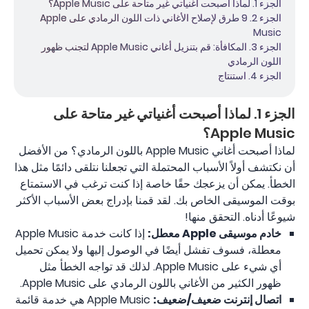
الجزء 1. لماذا أصبحت أغنياتي غير متاحة على Apple Music؟
الجزء 2. 9 طرق لإصلاح الأغاني ذات اللون الرمادي على Apple
Music
الجزء 3. المكافأة: قم بتنزيل أغاني Apple Music لتجنب ظهور
اللون الرمادي
الجزء 4. استنتاج
الجزء 1. لماذا أصبحت أغنياتي غير متاحة على
Apple Music؟
لماذا أصبحت أغاني Apple Music باللون الرمادي؟ من الأفضل
أن نكتشف أولاً الأسباب المحتملة التي تجعلنا نتلقى دائمًا مثل هذا
الخطأ. يمكن أن يزعجك حقًا خاصة إذا كنت ترغب في الاستمتاع
بوقت الموسيقى الخاص بك. لقد قمنا بإدراج بعض الأسباب الأكثر
شيوعًا أدناه. التحقق منها!
خادم موسيقى Apple معطل:
إذا كانت خدمة Apple Music
معطلة، فسوف تفشل أيضًا في الوصول إليها ولا يمكن تحميل
أي شيء على Apple Music. لذلك قد تواجه الخطأ مثل
ظهور الكثير من الأغاني باللون الرمادي على Apple Music.
اتصال إنترنت ضعيف/ضعيف:
Apple Music هي خدمة قائمة