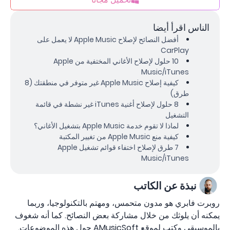
الناس اقرأ أيضا
أفضل النصائح لإصلاح Apple Music لا يعمل على
CarPlay
10 حلول لإصلاح الأغاني المختفية من Apple
Music/iTunes
كيفية إصلاح Apple Music غير متوفر في منطقتك (8
طرق)
8 حلول لإصلاح أغنية iTunes غير نشطة في قائمة
التشغيل
لماذا لا تقوم خدمة Apple Music بتشغيل الأغاني؟
كيفية منع Apple Music من تغيير المكتبة
7 طرق لإصلاح اختفاء قوائم تشغيل Apple
Music/iTunes
نبذة عن الكاتب
روبرت فابري هو مدون متحمس، ومهتم بالتكنولوجيا، وربما
يمكنه أن يلوثك من خلال مشاركة بعض النصائح. كما أنه شغوف
بالموسيقى وكتب لموقع AMusicSoft حول هذه الموضوعات.