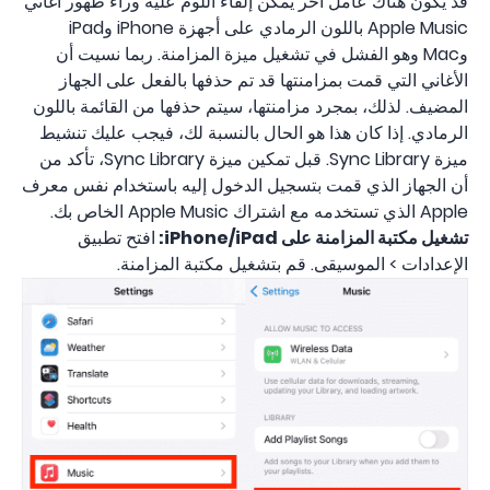
قد يكون هناك عامل آخر يمكن إلقاء اللوم عليه وراء ظهور أغاني
Apple Music باللون الرمادي على أجهزة iPhone وiPad
وMac وهو الفشل في تشغيل ميزة المزامنة. ربما نسيت أن
الأغاني التي قمت بمزامنتها قد تم حذفها بالفعل على الجهاز
المضيف. لذلك، بمجرد مزامنتها، سيتم حذفها من القائمة باللون
الرمادي. إذا كان هذا هو الحال بالنسبة لك، فيجب عليك تنشيط
ميزة Sync Library. قبل تمكين ميزة Sync Library، تأكد من
أن الجهاز الذي قمت بتسجيل الدخول إليه باستخدام نفس معرف
Apple الذي تستخدمه مع اشتراك Apple Music الخاص بك.
تشغيل مكتبة المزامنة على iPhone/iPad:
افتح تطبيق
الإعدادات > الموسيقى. قم بتشغيل مكتبة المزامنة.