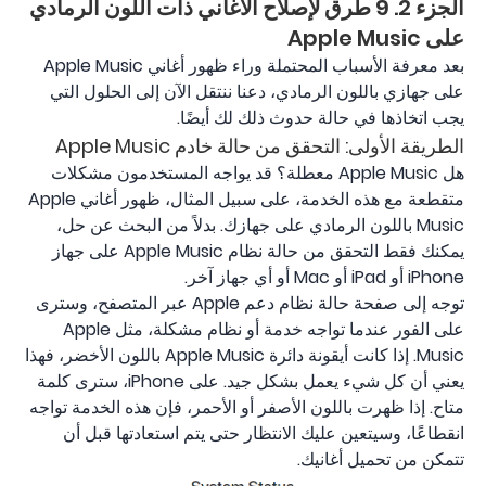
الجزء 2. 9 طرق لإصلاح الأغاني ذات اللون الرمادي
على Apple Music
بعد معرفة الأسباب المحتملة وراء ظهور أغاني Apple Music
على جهازي باللون الرمادي، دعنا ننتقل الآن إلى الحلول التي
يجب اتخاذها في حالة حدوث ذلك لك أيضًا.
الطريقة الأولى: التحقق من حالة خادم Apple Music
هل Apple Music معطلة؟ قد يواجه المستخدمون مشكلات
متقطعة مع هذه الخدمة، على سبيل المثال، ظهور أغاني Apple
Music باللون الرمادي على جهازك. بدلاً من البحث عن حل،
يمكنك فقط التحقق من حالة نظام Apple Music على جهاز
iPhone أو iPad أو Mac أو أي جهاز آخر.
توجه إلى صفحة حالة نظام دعم Apple عبر المتصفح، وسترى
على الفور عندما تواجه خدمة أو نظام مشكلة، مثل Apple
Music. إذا كانت أيقونة دائرة Apple Music باللون الأخضر، فهذا
يعني أن كل شيء يعمل بشكل جيد. على iPhone، سترى كلمة
متاح. إذا ظهرت باللون الأصفر أو الأحمر، فإن هذه الخدمة تواجه
انقطاعًا، وسيتعين عليك الانتظار حتى يتم استعادتها قبل أن
تتمكن من تحميل أغانيك.