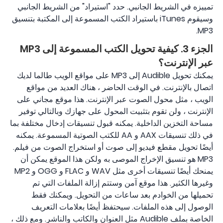
تمييزه في الشريط الجانبي. حدد "استيراد" من الشريط الجانبي
وسيقوم iTunes باستيراد الكتب المسموعة إلى المكتبة بتنسيق
MP3.
الجزء 3. كيفية تحويل الكتب المسموعة إلى MP3
عبر الإنترنت؟
يمكنك تحويل Audible إلى MP3 على مواقع الويب طالما لديك
اتصال بالإنترنت. في الوقت الحاضر ، هناك العديد من مواقع
الويب ، مثل محول الصوت عبر الإنترنت. هذا موقع مجاني على
الإنترنت ، ولن تقوم بتثبيت المحول على جهازك وبالتالي توفير
مساحة التخزين الداخلية. يمكنه قبول تنسيقات إدخال مختلفة بما
في ذلك تنسيقات AAX و AA للكتب الصوتية المسموعة. يمكنه
أيضًا تحويل مقطع فيديو إلى صوت أو استخراج الصوت من فيلم.
MP3 هو تنسيق الإخراج الموصى به ولكن هذا الموقع يمكن أن
يمنحك أيضًا تنسيقات أخرى مثل WAV و FLAC و OGG و MP2
وغيرها الكثير. هذا موقع آمن وستتم إزالة الملفات التي تم
تحميلها من الخوادم بعد ساعات من التحويل. ويمكنك فقط
الوصول إلى هذه الملفات. سيحتفظ أيضًا بعلامات التعريف
الخاصة بملف Audible مثل العنوان والكاتب والناشر. ومع ذلك ،