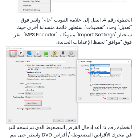
الخطوة رقم 4. انتقل إلى علامة التبويب "عام" وانقر فوق
"تعديل" وحدد "تفضيلات". ستظهر قائمة منسدلة أخرى حيث
ستختار "Import Settings" متبوعًا بـ "MP3 Encoder". انقر
فوق "موافق" لحفظ الإعدادات الجديدة.
الخطوة رقم 5. أعد إدخال القرص المضغوط الذي تم نسخه للتو
في محرك الأقراص المضغوطة / أقراص DVD وانتظر حتى يتم