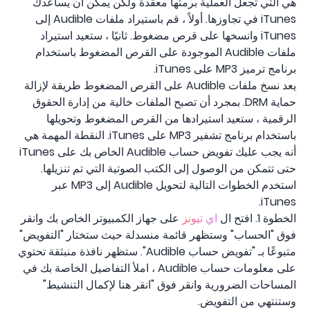
هي التي تجعل العملية برمتها معقدة ولكن يمكن أن يساعدك
iTunes في تجاوزها. أولاً ، قم باستيراد ملفات Audible إلى
iTunes وانسخها على قرص مضغوط. ثانيًا ، ستعيد استيراد
ملفات Audible الموجودة على القرص المضغوط باستخدام
برنامج ترميز MP3 على iTunes.
يعد نسخ ملفات Audible على القرص المضغوط طريقة لإزالة
حماية DRM. بمجرد أن تصبح الملفات خالية من إدارة الحقوق
الرقمية ، ستعيد استيرادها من القرص المضغوط وتحويلها
باستخدام برنامج تشفير MP3 على iTunes. النقطة المهمة هي
أنه يجب عليك تفويض حساب Audible الخاص بك على iTunes
حتى تتمكن من الوصول إلى الكتب الصوتية التي تم تنزيلها.
استخدم الخطوات التالية لتحويل Audible إلى MP3 عبر
iTunes.
الخطوة 1. افتح ال
اي تيونز
على جهاز الكمبيوتر الخاص بك وانقر
فوق "الحساب" وستظهر قائمة منسدلة حيث ستختار "التفويض"
متبوعًا بـ "تفويض حساب Audible". ستظهر نافذة منبثقة تحتوي
على معلومات حساب Audible ، املأ التفاصيل الخاصة بك في
المساحات الضرورية وانقر فوق "انقر هنا لإكمال التنشيط"
وستنتهي من التفويض.