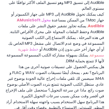
Audible إلى تنسيق MP3 وهو تنسيق الملف الأكثر توافقًا على
مستوى العالم.
كيف يمكنك تحويل Audible إلى MP3 على جهاز الكمبيوتر أو
جهاز Mac؟ من الممكن بمساعدة
محول AMusicSoft
Audible
. يمكنه تجاوز تشفير حقوق النشر على ملفات
Audible وحفظ الملفات المحولة على محرك الأقراص الثابتة.
في هذه المرحلة ، يمكنك الاستماع إلى الكتب الصوتية
المسموعة في وضع عدم الاتصال على مشغل MP3 الخاص بك
أو أي جهاز آخر حتى بدون إذن Audible أو
خطط شهرية
مسموعة
. يمكنك بسهولة مشاركة الكتب المسموعة المسموعة
لأنها لا تتمتع بحماية DRM.
هل يمكنني الحصول على تنسيقات صوتية أخرى من هذا
البرنامج؟ نعم ، يمنحك أيضًا تنسيقات الصوت WAV و FLAC و
M4A. سيضمن لك تلقي ملفات إخراج عالية الجودة بوضوح غير
عادي. ستظل الكتب الصوتية تتمتع بتردد الصوت الأصلي بوضوح
صوت رائع. ماذا عن سرعة التحويل؟ ستحصل على ملف الإخراج
في أقصر وقت ممكن بسبب سرعات التحويل الكبيرة.
هذا البرنامج سهل الاستخدام بسبب واجهته سهلة الاستخدام. أراد
المطور للمبتدئين الاستمتاع بالتطبيق وقضاء وقت أقل في