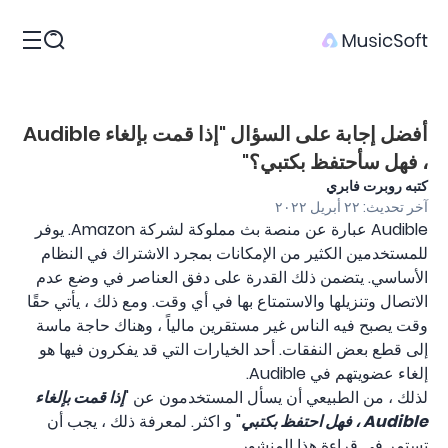
المنتجات
أفضل إجابة على السؤال "إذا قمت بإلغاء Audible
، فهل سأحتفظ بكتبي؟"
كتبه روبرت فابري
آخر تحديث: ٢٢ أبريل ٢٠٢٢
Audible عبارة عن منصة بث مملوكة لشركة Amazon. يوفر
للمستخدمين الكثير من الإمكانات بمجرد الاشتراك في النظام
الأساسي. يتضمن ذلك القدرة على دفق العناصر في وضع عدم
الاتصال وتنزيلها والاستمتاع بها في أي وقت. ومع ذلك ، يأتي حقًا
وقت يصبح فيه الناس غير مستقرين مالياً ، وهناك حاجة ماسة
إلى قطع بعض النفقات. أحد الخيارات التي قد يفكرون فيها هو
إلغاء عضويتهم في Audible.
لذلك ، من الطبيعي أن يسأل المستخدمون عن "
إذا قمت بإلغاء
Audible ، فهل احتفظ بكتبي
" و اكثر. لمعرفة ذلك ، يجب أن
تستمر في قراءة هذا المنشور.