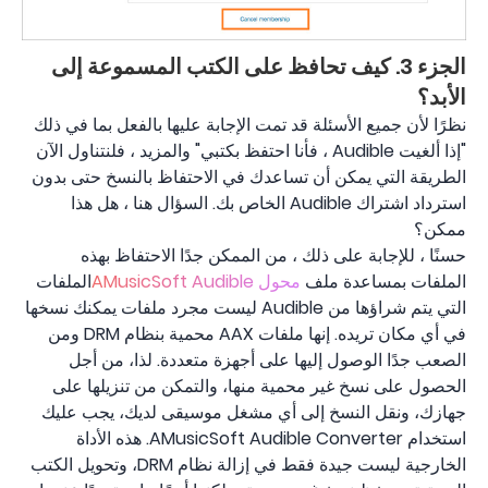
الجزء 3. كيف تحافظ على الكتب المسموعة إلى
الأبد؟
نظرًا لأن جميع الأسئلة قد تمت الإجابة عليها بالفعل بما في ذلك
"إذا ألغيت Audible ، فأنا احتفظ بكتبي" والمزيد ، فلنتناول الآن
الطريقة التي يمكن أن تساعدك في الاحتفاظ بالنسخ حتى بدون
استرداد اشتراك Audible الخاص بك. السؤال هنا ، هل هذا
ممكن؟
حسنًا ، للإجابة على ذلك ، من الممكن جدًا الاحتفاظ بهذه
الملفات بمساعدة ملف
محول AMusicSoft Audible
الملفات
التي يتم شراؤها من Audible ليست مجرد ملفات يمكنك نسخها
في أي مكان تريده. إنها ملفات AAX محمية بنظام DRM ومن
الصعب جدًا الوصول إليها على أجهزة متعددة. لذا، من أجل
الحصول على نسخ غير محمية منها، والتمكن من تنزيلها على
جهازك، ونقل النسخ إلى أي مشغل موسيقى لديك، يجب عليك
استخدام AMusicSoft Audible Converter. هذه الأداة
الخارجية ليست جيدة فقط في إزالة نظام DRM، وتحويل الكتب