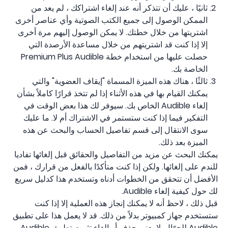
ثانيًا ، عليك أن تتذكر أنه عند إلغاء اشتراكك ، لم يعد من
الممكن الوصول إلى جميع الكتب الصوتية وأي عناصر أخرى
اشتريتها من خلال خطتك. لا يمكن الوصول إليهم مرة أخرى
إلا إذا كنت قد اشتريتهم من خلال مساعدة الأرصدة التي
حصلت عليها من استخدام خطة Premium Plus Audible
الخاصة بك.
ثالثًا ، هناك هذه الميزة المسماة "إيقاف العضوية" والتي
يمكنك القيام بها في هذه الأثناء إذا لم تتخذ قرارًا كاملاً بشأن
إلغاء Audible الخاص بك. سيوفر لك هذا بعض الوقت في
التفكير فيما إذا كنت ستستمر في الاشتراك أم لا. ما عليك
سوى الانتقال إلى قسم تفاصيل الحساب والبحث عن هذه
الميزة بعد ذلك.
يمكنك البحث عن مزيد من التفاصيل والحقائق قبل إلغائها تفاديا
للندم على إلغائها. ولكن إذا كنت متأكدًا بالفعل من قرارك ، فمن
الأفضل أن تتحقق من الخطوات أدناه وتستخدم هذا كدليل سريع
لك حول كيفية إلغاء Audible.
قبل ذلك ، لاحظ أنه لا يمكنك إنجاز هذه العملية إلا إذا كنت
ستستخدم جهاز كمبيوتر بدلاً من ذلك. قد لا يعمل هذا على تطبيق
Audible للجوّال. لا يعني حذف أو إلغاء تثبيت تطبيق Audible