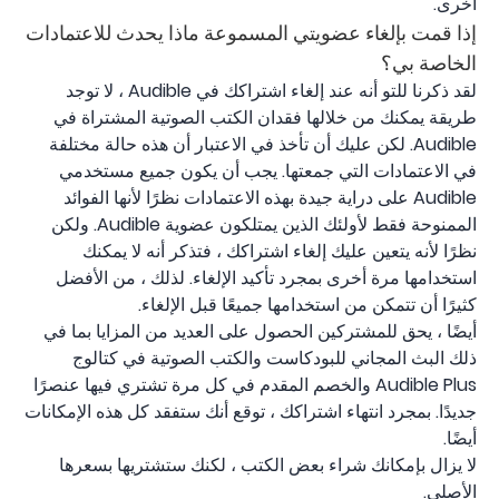
أخرى.
إذا قمت بإلغاء عضويتي المسموعة ماذا يحدث للاعتمادات
الخاصة بي؟
لقد ذكرنا للتو أنه عند إلغاء اشتراكك في Audible ، لا توجد
طريقة يمكنك من خلالها فقدان الكتب الصوتية المشتراة في
Audible. لكن عليك أن تأخذ في الاعتبار أن هذه حالة مختلفة
في الاعتمادات التي جمعتها. يجب أن يكون جميع مستخدمي
Audible على دراية جيدة بهذه الاعتمادات نظرًا لأنها الفوائد
الممنوحة فقط لأولئك الذين يمتلكون عضوية Audible. ولكن
نظرًا لأنه يتعين عليك إلغاء اشتراكك ، فتذكر أنه لا يمكنك
استخدامها مرة أخرى بمجرد تأكيد الإلغاء. لذلك ، من الأفضل
كثيرًا أن تتمكن من استخدامها جميعًا قبل الإلغاء.
أيضًا ، يحق للمشتركين الحصول على العديد من المزايا بما في
ذلك البث المجاني للبودكاست والكتب الصوتية في كتالوج
Audible Plus والخصم المقدم في كل مرة تشتري فيها عنصرًا
جديدًا. بمجرد انتهاء اشتراكك ، توقع أنك ستفقد كل هذه الإمكانات
أيضًا.
لا يزال بإمكانك شراء بعض الكتب ، لكنك ستشتريها بسعرها
الأصلي.