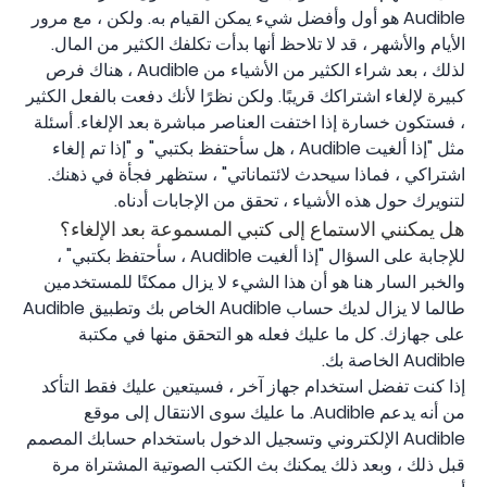
Audible هو أول وأفضل شيء يمكن القيام به. ولكن ، مع مرور
الأيام والأشهر ، قد لا تلاحظ أنها بدأت تكلفك الكثير من المال.
لذلك ، بعد شراء الكثير من الأشياء من Audible ، هناك فرص
كبيرة لإلغاء اشتراكك قريبًا. ولكن نظرًا لأنك دفعت بالفعل الكثير
، فستكون خسارة إذا اختفت العناصر مباشرة بعد الإلغاء. أسئلة
مثل "إذا ألغيت Audible ، هل سأحتفظ بكتبي" و "إذا تم إلغاء
اشتراكي ، فماذا سيحدث لائتماناتي" ، ستظهر فجأة في ذهنك.
لتنويرك حول هذه الأشياء ، تحقق من الإجابات أدناه.
هل يمكنني الاستماع إلى كتبي المسموعة بعد الإلغاء؟
للإجابة على السؤال "إذا ألغيت Audible ، سأحتفظ بكتبي" ،
والخبر السار هنا هو أن هذا الشيء لا يزال ممكنًا للمستخدمين
طالما لا يزال لديك حساب Audible الخاص بك وتطبيق Audible
على جهازك. كل ما عليك فعله هو التحقق منها في مكتبة
Audible الخاصة بك.
إذا كنت تفضل استخدام جهاز آخر ، فسيتعين عليك فقط التأكد
من أنه يدعم Audible. ما عليك سوى الانتقال إلى موقع
Audible الإلكتروني وتسجيل الدخول باستخدام حسابك المصمم
قبل ذلك ، وبعد ذلك يمكنك بث الكتب الصوتية المشتراة مرة