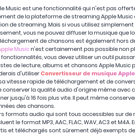
Music est une fonctionnalité qui n'est pas offerte 
ement de la plateforme de streaming Apple Music e
ion de streaming. Mais si vous utilisez simplement 
ement, vous ne pouvez diffuser la musique que l
téléchargement de chansons est également hors de
Apple Music
n'est certainement pas possible non pl
s fonctionnalités, vous devez utiliser un outil puis
stes de lecture, albums et chansons Apple Music p
rais d'utiliser
Convertisseur de musique Apple
r sa vitesse rapide de téléchargement et de conve
 conserver la qualité audio d'origine même avec c
r jusqu'à 16 fois plus vite. Il peut même conserver 
nnées des chansons.
urs formats audio qui sont tous accessibles sur d
uent le format MP3, AAC, FLAC, WAV, AC3 et M4A. Enf
tis et téléchargés sont sûrement déjà exempts de 