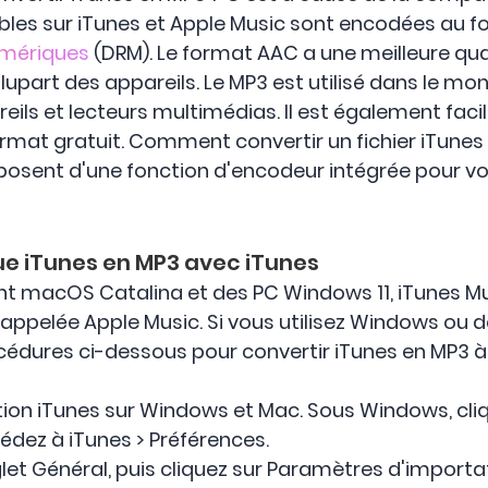
bles sur iTunes et Apple Music sont encodées au 
umériques
(DRM). Le format AAC a une meilleure qual
upart des appareils. Le MP3 est utilisé dans le mond
reils et lecteurs multimédias. Il est également fac
format gratuit. Comment convertir un fichier iTun
posent d'une fonction d'encodeur intégrée pour vou
ue iTunes en MP3 avec iTunes
nt macOS Catalina et des PC Windows 11, iTunes M
 appelée Apple Music. Si vous utilisez Windows ou 
édures ci-dessous pour convertir iTunes en MP3 à l
tion iTunes sur Windows et Mac. Sous Windows, cliq
édez à iTunes > Préférences.
glet Général, puis cliquez sur Paramètres d'importa