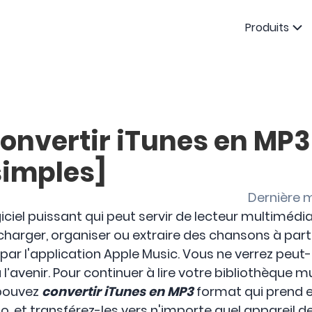
Produits
nvertir iTunes en MP3 
imples]
Dernière m
iciel puissant qui peut servir de lecteur multimédi
charger, organiser ou extraire des chansons à parti
ar l'application Apple Music. Vous ne verrez peut-
 l’avenir. Pour continuer à lire votre bibliothèque m
 pouvez
convertir iTunes en MP3
format qui prend e
o, et transférez-les vers n'importe quel appareil de