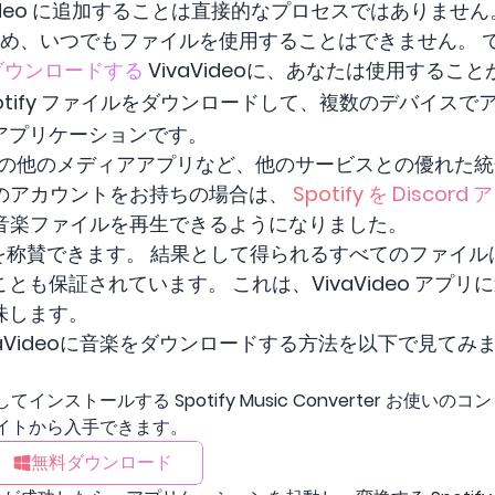
vaVideo に追加することは直接的なプロセスではありません。
るため、いつでもファイルを使用することはできません。
をダウンロードする
VivaVideoに、あなたは使用するこ
Spotify ファイルをダウンロードして、複数のデバイス
アプリケーションです。
ordやその他のメディアアプリなど、他のサービスとの優れた
y の両方のアカウントをお持ちの場合は、
Spotify を Disc
tify の音楽ファイルを再生できるようになりました。
を称賛できます。 結果として得られるすべてのファイ
とも保証されています。 これは、VivaVideo アプ
味します。
ivaVideoに音楽をダウンロードする方法を以下で見てみましょう
してインストールする Spotify Music Converter お使
ブサイトから入手できます。
無料ダウンロード