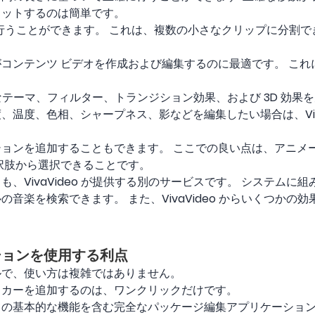
カットするのは簡単です。
eo で行うことができます。 これは、複数の小さなクリップに分
Tuber がコンテンツ ビデオを作成および編集するのに最適です。
まざまなテーマ、フィルター、トランジション効果、および 3D 効
温度、色相、シャープネス、影などを編集したい場合は、Viva 
ョンを追加することもできます。 ここでの良い点は、アニメ
択肢から選択できることです。
、VivaVideo が提供する別のサービスです。 システムに
音楽を検索できます。 また、VivaVideo からいくつかの
ケーションを使用する利点
ルで、使い方は複雑ではありません。
ッカーを追加するのは、ワンクリックだけです。
ての基本的な機能を含む完全なパッケージ編集アプリケーショ