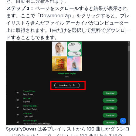
と、自動的に分析されます。
ステップ 3：
ページをスクロールすると結果が表示され
ます。ここで「Download Zip」をクリックすると、プレ
イリストを含んだファイル アーカイバがコンピューター
上に取得されます。1 曲だけを選択して無料でダウンロー
ドすることもできます。
SpotifyDown は各プレイリストから 100 曲しかダウンロ