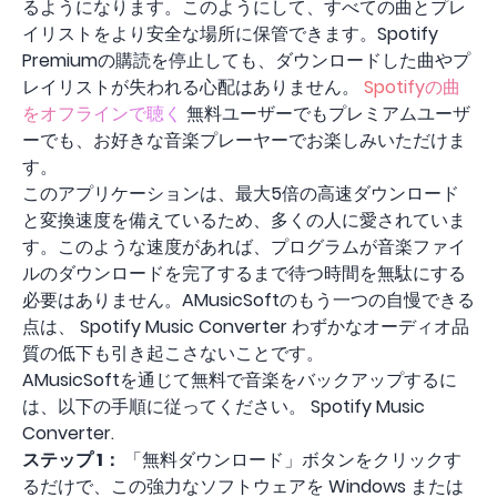
るようになります。このようにして、すべての曲とプレ
イリストをより安全な場所に保管できます。Spotify
Premiumの購読を停止しても、ダウンロードした曲やプ
レイリストが失われる心配はありません。
Spotifyの曲
をオフラインで聴く
無料ユーザーでもプレミアムユーザ
ーでも、お好きな音楽プレーヤーでお楽しみいただけま
す。
このアプリケーションは、最大5倍の高速ダウンロード
と変換速度を備えているため、多くの人に愛されていま
す。このような速度があれば、プログラムが音楽ファイ
ルのダウンロードを完了するまで待つ時間を無駄にする
必要はありません。AMusicSoftのもう一つの自慢できる
点は、 Spotify Music Converter わずかなオーディオ品
質の低下も引き起こさないことです。
AMusicSoftを通じて無料で音楽をバックアップするに
は、以下の手順に従ってください。 Spotify Music
Converter.
ステップ 1：
「無料ダウンロード」ボタンをクリックす
るだけで、この強力なソフトウェアを Windows または