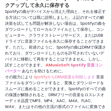
クアップして永久に保存する
Spotifyの曲がデバイスから消えた理由と、それを修正す
る方法については既に説明しました。上記のすべての解
決策を試しても問題が解決しない場合は、Spotifyの曲を
ダウンロードしてローカルファイルとして保存し、コン
ピューター、クラウドストレージサービス、またはUSB
ドライブに音楽ファイルを永久に保存することができま
す。ただし、前述のように、Spotifyの曲はDRMで保護さ
れており、ダウンロードしたものを許可されていないデ
バイスに移動して再生することはできません。しかし、
試すことができます。
AMusicSoft Spotify 音楽コン
バーター
あなたを助けるために。
その能力により
SpotifyからDRM保護を削除します
音楽
ファイルをダウンロードすると、変換とダウンロードを
スムーズに進めることができます。Spotifyのすべての曲
の保護が解除されると、DRMフリーの音楽をロスレスオ
ーディオ品質でMP3、MP4、AAC、M4A、FLAC、
WAV、またはその他の主流の形式のファイルに変換でき