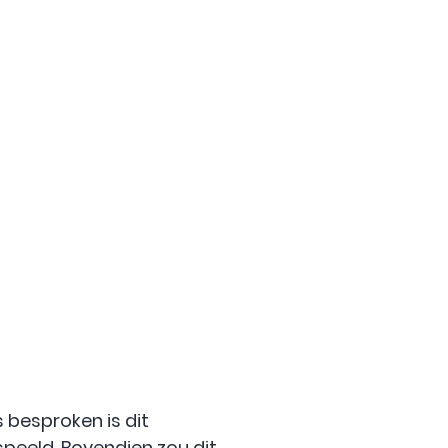
 besproken is dit
peeld. Bovendien zou dit