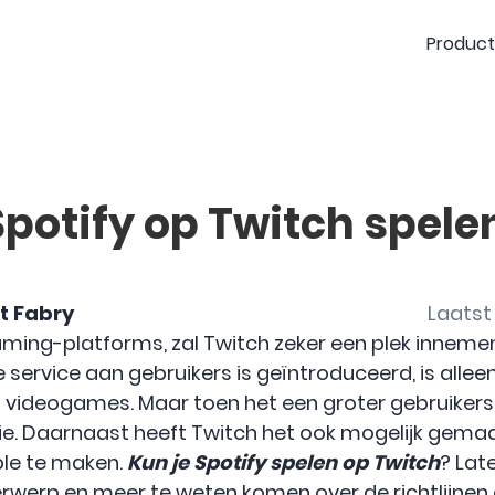
Produc
Spotify op Twitch spele
t Fabry
Laatst 
aming-platforms, zal Twitch zeker een plek innemen
e service aan gebruikers is geïntroduceerd, is allee
 videogames. Maar toen het een groter gebruiker
ie. Daarnaast heeft Twitch het ook mogelijk gem
ble te maken.
Kun je Spotify spelen op Twitch
? Lat
rwerp en meer te weten komen over de richtlijne