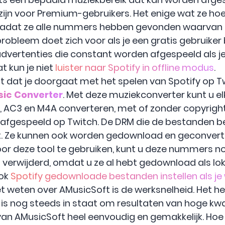
zijn voor Premium-gebruikers. Het enige wat ze hoe
 nadat ze alle nummers hebben gevonden waarvan i
 probleem doet zich voor als je een gratis gebruiker
r advertenties die constant worden afgespeeld als 
at kun je niet
luister naar Spotify in offline modus
.
t dat je doorgaat met het spelen van Spotify op Tw
sic Converter
. Met deze muziekconverter kunt u e
, AC3 en M4A converteren, met of zonder copyright
fgespeeld op Twitch. De DRM die de bestanden b
t. Ze kunnen ook worden gedownload en geconvert
r deze tool te gebruiken, kunt u deze nummers nog
t verwijderd, omdat u ze al hebt gedownload als l
ook
Spotify gedownloade bestanden instellen als je
 weten over AMusicSoft is de werksnelheid. Het he
n is nog steeds in staat om resultaten van hoge kwa
van AMusicSoft heel eenvoudig en gemakkelijk. Hoe 