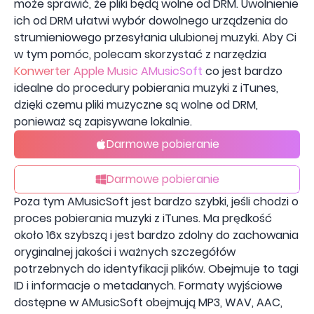
może sprawić, że pliki będą wolne od DRM. Uwolnienie
ich od DRM ułatwi wybór dowolnego urządzenia do
strumieniowego przesyłania ulubionej muzyki. Aby Ci
w tym pomóc, polecam skorzystać z narzędzia
Konwerter Apple Music AMusicSoft
co jest bardzo
idealne do procedury pobierania muzyki z iTunes,
dzięki czemu pliki muzyczne są wolne od DRM,
ponieważ są zapisywane lokalnie.
Darmowe pobieranie
Darmowe pobieranie
Poza tym AMusicSoft jest bardzo szybki, jeśli chodzi o
proces pobierania muzyki z iTunes. Ma prędkość
około 16x szybszą i jest bardzo zdolny do zachowania
oryginalnej jakości i ważnych szczegółów
potrzebnych do identyfikacji plików. Obejmuje to tagi
ID i informacje o metadanych. Formaty wyjściowe
dostępne w AMusicSoft obejmują MP3, WAV, AAC,