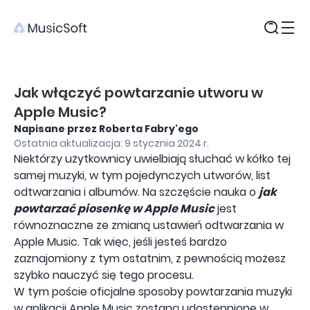
Produkty
Jak włączyć powtarzanie utworu w
Apple Music?
Napisane przez Roberta Fabry'ego
Ostatnia aktualizacja: 9 stycznia 2024 r.
Niektórzy użytkownicy uwielbiają słuchać w kółko tej
samej muzyki, w tym pojedynczych utworów, list
odtwarzania i albumów. Na szczęście nauka o
jak
powtarzać piosenkę w Apple Music
jest
równoznaczne ze zmianą ustawień odtwarzania w
Apple Music. Tak więc, jeśli jesteś bardzo
zaznajomiony z tym ostatnim, z pewnością możesz
szybko nauczyć się tego procesu.
W tym poście oficjalne sposoby powtarzania muzyki
w aplikacji Apple Music zostaną udostępnione w